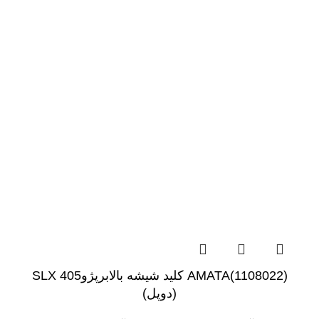
(1108022)AMATA کلید شیشه بالابرپژو405 SLX
(دوپل)