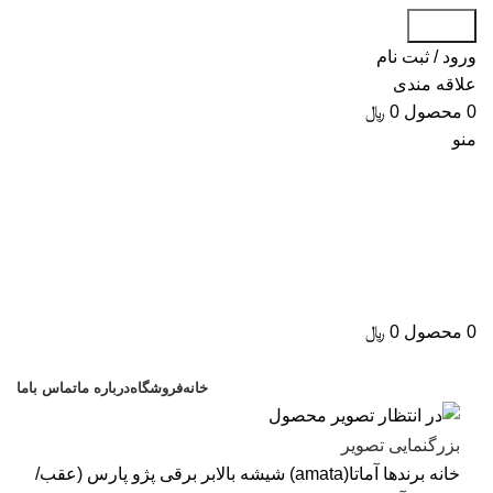
جستجو
ورود / ثبت نام
علاقه مندی
0
محصول
0
﷼
منو
0
محصول
0
﷼
دسته بندی کالاها
خانه
فروشگاه
درباره ما
تماس باما
بزرگنمایی تصویر
خانه
برندها
آماتا(amata)
شیشه بالابر برقی پژو پارس (عقب/