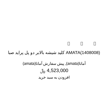
(1408008)AMATA کلید شیشه بالابر دو پل پراید صبا
آماتا(amata)
,
پیش سفارش آماتا(amata)
4,523,000
﷼
افزودن به سبد خرید