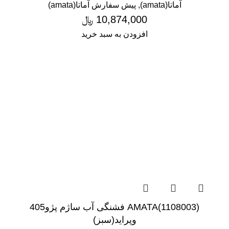
آماتا(amata)
,
پیش سفارش آماتا(amata)
10,874,000
﷼
افزودن به سبد خرید
(1108003)AMATA فشنگی آب ساژم پژو405
وپراید(سبز)