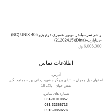
واشر سرسیلندر موتور تعمیری دوم پژو 405 BC) UNIX)
-دیناپارت-(Dina)(21202415)
6,006,300
﷼
اطلاعات تماس
آدرس:
اصفهان- پل چمران - ابتدای بزرگراه شهید ردانی پور - مجتمع نگین
نقش جهان - پلاک 18
شماره های تماس:
031-91010857
031-32366713
0913-0850276