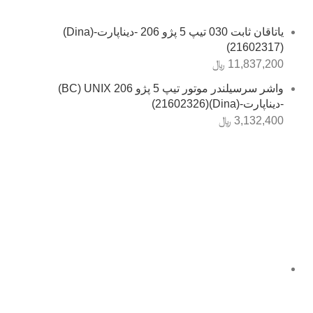
یاتاقان ثابت 030 تیپ 5 پژو 206 -دیناپارت-(Dina)
(21602317)
11,837,200
﷼
واشر سرسیلندر موتور تیپ 5 پژو 206 BC) UNIX)
-دیناپارت-(Dina)(21602326)
3,132,400
﷼