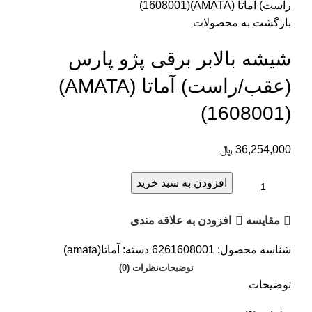
راست) آماتا (AMATA)(1608001)
بازگشت به محصولات
شیشه بالابر برقی پژو پارس
(عقب/راست) آماتا (AMATA)
(1608001)
36,254,000
﷼
افزودن به سبد خرید
مقایسه
افزودن به علاقه مندی
شناسه محصول:
6261608001
دسته:
آماتا(amata)
توضیحات
نظرات (0)
توضیحات