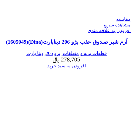
مقایسه
مشاهده سریع
افزودن به علاقه مندی
آرم شیر صندوق عقب پژو 206 دیناپارت(Dina)(1605049)
قطعات بدنه و متعلقات
,
پژو 206
,
دینا پارت
278,705
﷼
افزودن به سبد خرید