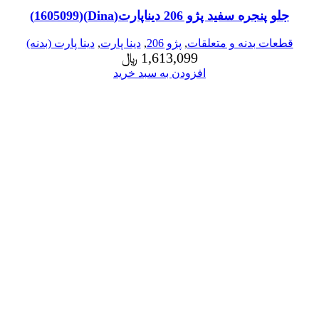
جلو پنجره سفید پژو 206 دیناپارت(Dina)(1605099)
قطعات بدنه و متعلقات
,
پژو 206
,
دینا پارت
,
دینا پارت (بدنه)
1,613,099
﷼
افزودن به سبد خرید