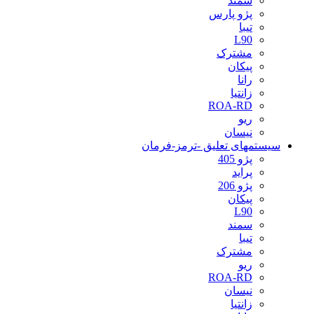
سمند
پژو پارس
تیبا
L90
مشترک
پیکان
رانا
زانتیا
ROA-RD
ریو
نیسان
سیستمهای تعلیق -ترمز-فرمان
پژو 405
پراید
پژو 206
پیکان
L90
سمند
تیبا
مشترک
ریو
ROA-RD
نیسان
زانتیا