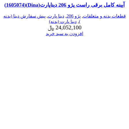
آیینه کامل برقی راست پژو 206 دیناپارت(Dina)(1605074)
قطعات بدنه و متعلقات
,
پژو 206
,
دینا پارت
,
پیش سفارش دینا (بدنه
)
,
دینا پارت (بدنه)
24,052,100
﷼
افزودن به سبد خرید