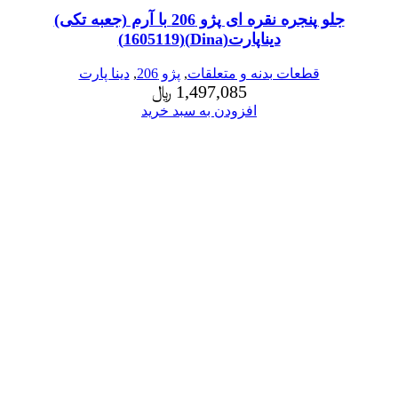
جلو پنجره نقره ای پژو 206 با آرم (جعبه تکی)
دیناپارت(Dina)(1605119)
قطعات بدنه و متعلقات
,
پژو 206
,
دینا پارت
1,497,085
﷼
افزودن به سبد خرید