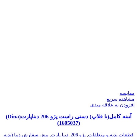
مقایسه
مشاهده سریع
افزودن به علاقه مندی
آیینه کامل(با فلاپ) دستی راست پژو 206 دیناپارت(Dina)
(1605037)
قطعات بدنه و متعلقات
,
پژو 206
,
دینا پارت
,
پیش سفارش دینا (بدنه