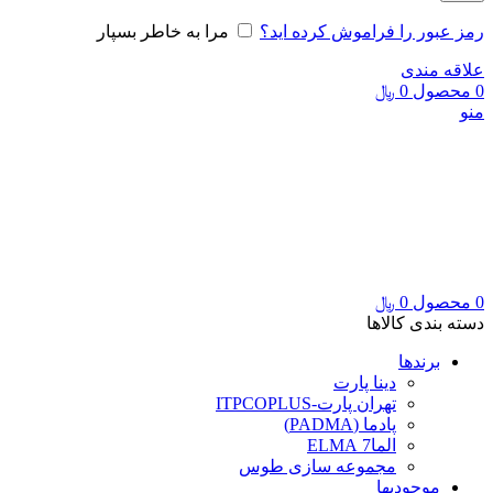
رمز عبور را فراموش کرده اید؟
مرا به خاطر بسپار
علاقه مندی
0
محصول
0
﷼
منو
0
محصول
0
﷼
دسته بندی کالاها
برندها
دینا پارت
تهران پارت-ITPCOPLUS
پادما (PADMA)
الما7 ELMA
مجموعه سازی طوس
موجودیها