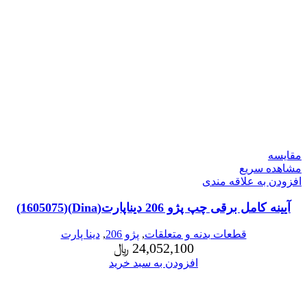
مقایسه
مشاهده سریع
افزودن به علاقه مندی
آیینه کامل برقی چپ پژو 206 دیناپارت(Dina)(1605075)
قطعات بدنه و متعلقات
,
پژو 206
,
دینا پارت
24,052,100
﷼
افزودن به سبد خرید