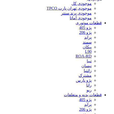
موجودی کل
موجودی تهران پارت TPCO
موجودی برند سنتر
موجودی آماتا
قطعات موتوری
پژو 405
پژو 206
پراید
سمند
پیکان
L90
ROA-RD
تیبا
نیسان
زانتیا
مشترک
پژو پارس
رانا
ریو
قطعات بدنه و متعلقات
پژو 405
پراید
پژو 206