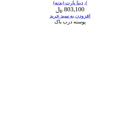
)
,
دینا پارت (بدنه)
803,100
﷼
افزودن به سبد خرید
پوسته درب باک