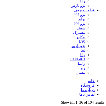
رانا
پژو پارس
قطعات برقی
پژو 405
پراید
پژو 206
سمند
مشترک
پیکان
L90
پژو پارس
تیبا
رانا
ROA-RD
زانتیا
ریو
نیسان
خانه
فروشگاه
درباره ما
تماس باما
Showing 1–36 of 104 results