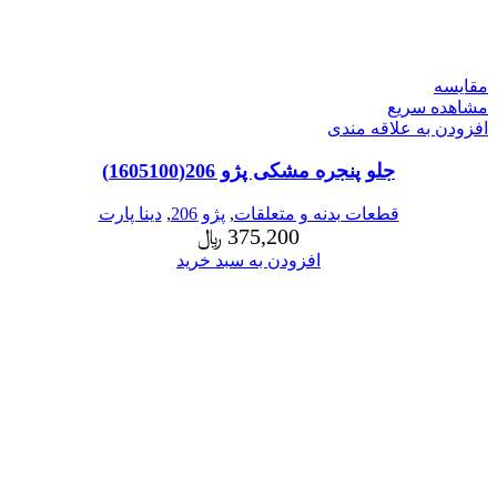
مقایسه
مشاهده سریع
افزودن به علاقه مندی
جلو پنجره مشکی پژو 206(1605100)
قطعات بدنه و متعلقات
,
پژو 206
,
دینا پارت
375,200
﷼
افزودن به سبد خرید