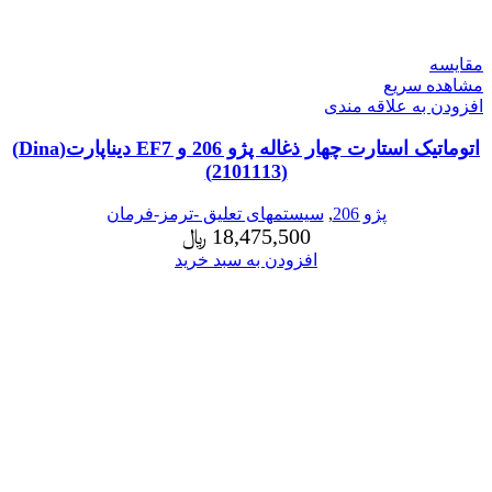
مقایسه
مشاهده سریع
افزودن به علاقه مندی
اتوماتیک استارت چهار ذغاله پژو 206 و EF7 دیناپارت(Dina)
(2101113)
پژو 206
,
سیستمهای تعلیق -ترمز-فرمان
18,475,500
﷼
افزودن به سبد خرید