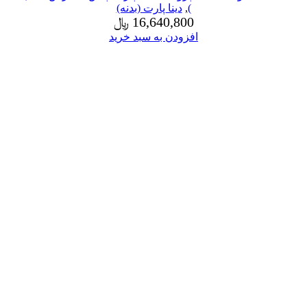
)
,
دینا پارت (بدنه)
16,640,800
﷼
افزودن به سبد خرید