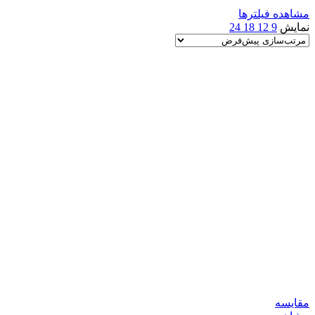
مشاهده فیلترها
نمایش
9
12
18
24
مقایسه