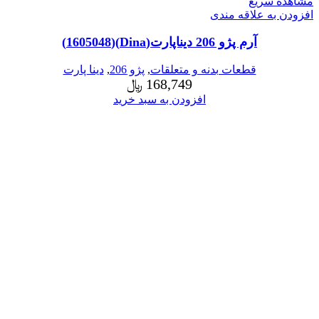
مشاهده سریع
افزودن به علاقه مندی
آرم پژو 206 دیناپارت(Dina)(1605048)
قطعات بدنه و متعلقات
,
پژو 206
,
دینا پارت
168,749
﷼
افزودن به سبد خرید