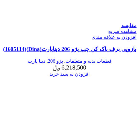
مقایسه
مشاهده سریع
افزودن به علاقه مندی
بازویی برف پاک کن چپ پژو 206 دیناپارت(Dina)(1605114)
قطعات بدنه و متعلقات
,
پژو 206
,
دینا پارت
6,218,500
﷼
افزودن به سبد خرید