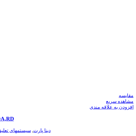
مقایسه
مشاهده سریع
افزودن به علاقه مندی
ROA,RDپیکان و LM88048 بلبرینگ پینیون بزرگ 
دینا پارت
,
سیستمهای تعلیق