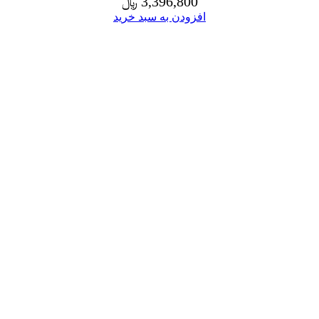
3,396,800
﷼
افزودن به سبد خرید