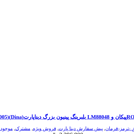
دیناپارت(Dina)(2104005)
 -ترمز-فرمان
,
پیش سفارش دینا پارت
,
فروش ویژه
,
مشترک
,
موجودی