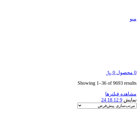
جهت اطلاع از موجودی محصولات 
منو
0
محصول
0
﷼
Showing 1–36 of 9693 results
مشاهده فیلترها
نمایش
9
12
18
24