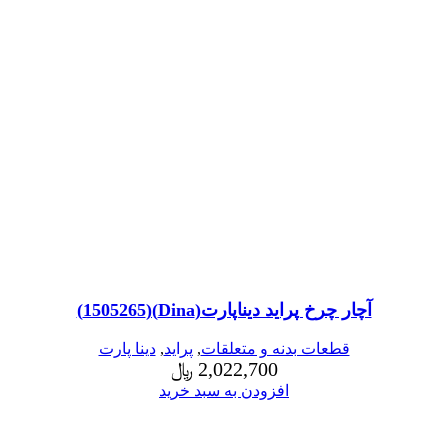
آچار چرخ پراید دیناپارت(Dina)(1505265)
قطعات بدنه و متعلقات
,
پراید
,
دینا پارت
2,022,700
﷼
افزودن به سبد خرید