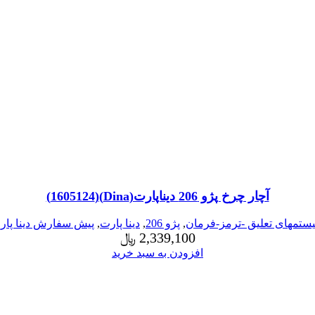
آچار چرخ پژو 206 دیناپارت(Dina)(1605124)
ستمهای تعلیق -ترمز-فرمان
,
پژو 206
,
دینا پارت
,
پیش سفارش دینا پار
2,339,100
﷼
افزودن به سبد خرید