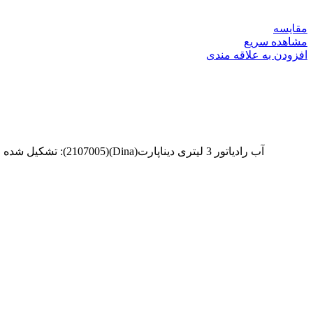
مقایسه
مشاهده سریع
افزودن به علاقه مندی
آب رادیاتور 3 لیتری دیناپارت(Dina)(2107005): تشکیل شده از مواد اولیه پروپیلن گلیکول، آب، اتیلن، ارتیو و موادهای افزودنی دیگر فاقد ناخالصی هایی چون نمک های محلول در آب و رسوبات