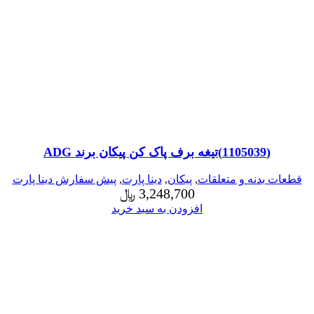
(1105039)تیغه برف پاک کن پیکان برند ADG
قطعات بدنه و متعلقات
,
پیکان
,
دینا پارت
,
پیش سفارش دینا پارت
3,248,700
﷼
افزودن به سبد خرید