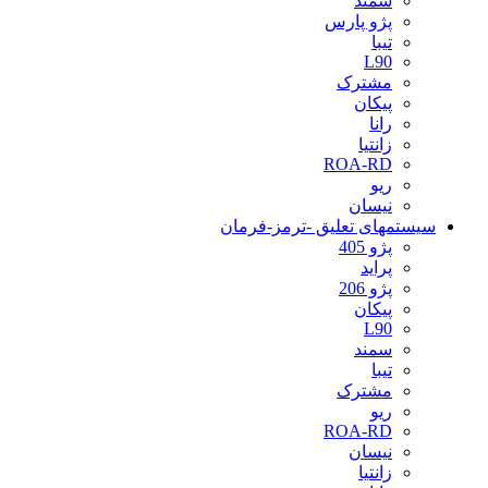
سمند
پژو پارس
تیبا
L90
مشترک
پیکان
رانا
زانتیا
ROA-RD
ریو
نیسان
سیستمهای تعلیق -ترمز-فرمان
پژو 405
پراید
پژو 206
پیکان
L90
سمند
تیبا
مشترک
ریو
ROA-RD
نیسان
زانتیا