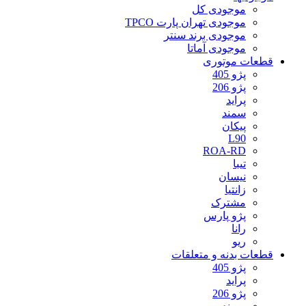
موجودی کل
موجودی تهران پارت TPCO
موجودی برند سنتر
موجودی آماتا
قطعات موتوری
پژو 405
پژو 206
پراید
سمند
پیکان
L90
ROA-RD
تیبا
نیسان
زانتیا
مشترک
پژو پارس
رانا
ریو
قطعات بدنه و متعلقات
پژو 405
پراید
پژو 206