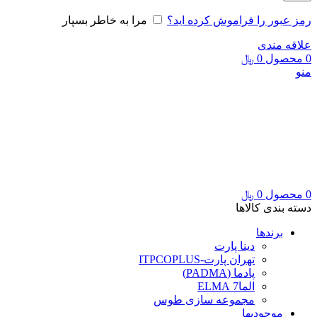
رمز عبور را فراموش کرده اید؟
مرا به خاطر بسپار
علاقه مندی
0
محصول
0
﷼
منو
0
محصول
0
﷼
دسته بندی کالاها
برندها
دینا پارت
تهران پارت-ITPCOPLUS
پادما (PADMA)
الما7 ELMA
مجموعه سازی طوس
موجودیها