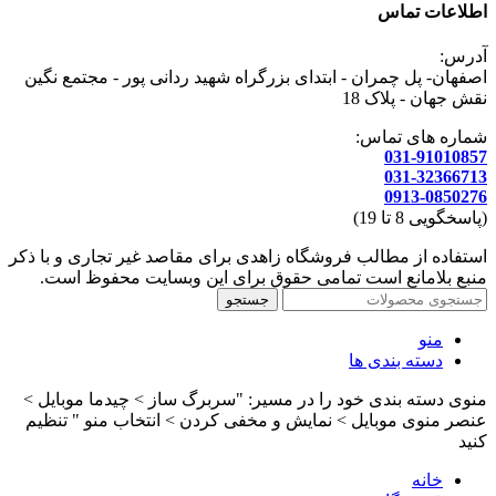
اطلاعات تماس
آدرس:
اصفهان- پل چمران - ابتدای بزرگراه شهید ردانی پور - مجتمع نگین
نقش جهان - پلاک 18
شماره های تماس:
031-91010857
031-32366713
0913-0850276
(پاسخگویی 8 تا 19)
استفاده از مطالب فروشگاه زاهدی برای مقاصد غیر تجاری و با ذکر
منبع بلامانع است تمامی حقوق برای این وبسایت محفوظ است.
جستجو
منو
دسته بندی ها
منوی دسته بندی خود را در مسیر: "سربرگ ساز > چیدما موبایل >
عنصر منوی موبایل > نمایش و مخفی کردن > انتخاب منو " تنظیم
کنید
خانه