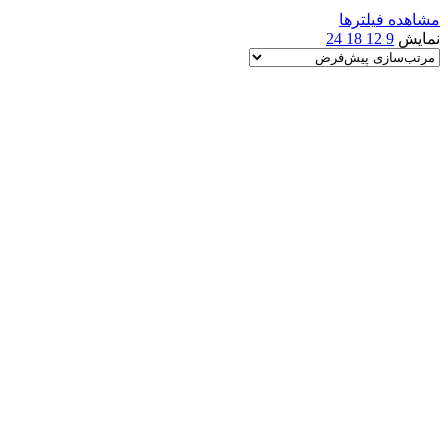
مشاهده فیلترها
نمایش
9
12
18
24