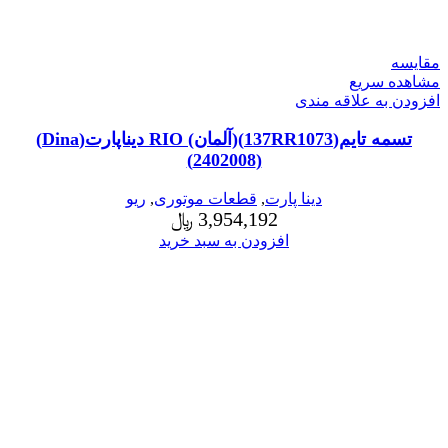
مقایسه
مشاهده سریع
افزودن به علاقه مندی
تسمه تایم(137RR1073)(آلمان) RIO دیناپارت(Dina)
(2402008)
دینا پارت
,
قطعات موتوری
,
ریو
3,954,192
﷼
افزودن به سبد خرید