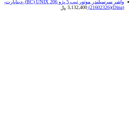
واشر سرسیلندر موتور تیپ 5 پژو 206 BC) UNIX) -دیناپارت-
(Dina)(21602326)
3,132,400
﷼