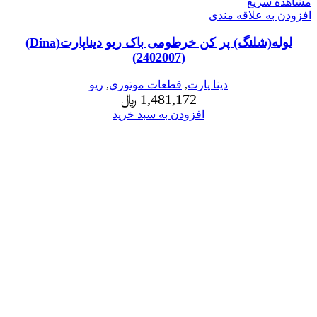
مشاهده سریع
افزودن به علاقه مندی
لوله(شلنگ) پر کن خرطومی باک ریو دیناپارت(Dina)
(2402007)
دینا پارت
,
قطعات موتوری
,
ریو
1,481,172
﷼
افزودن به سبد خرید