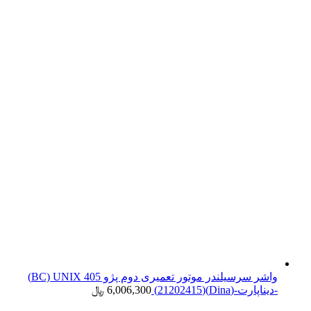
واشر سرسیلندر موتور تعمیری دوم پژو 405 BC) UNIX)
-دیناپارت-(Dina)(21202415)
6,006,300
﷼