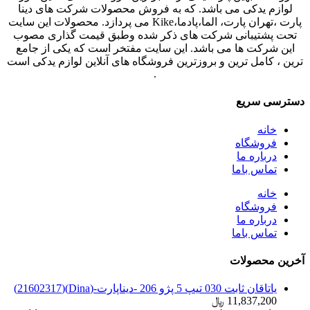
لوازم یدکی می باشد. که به فروش محصولات شرکت های دینا
پارت ،تهران پارت، الما،پادما،Kike می پردازد. محصولات این سایت
تحت پشتیبانی شرکت های ذکر شده وطبق قیمت گذاری مصوب
این شرکت ها می باشد. این سایت مفتخر است که یکی از جامع
ترین ، کامل ترین و بروزترین فروشگاه های آنلاین لوازم یدکی است
.
دسترسی سریع
خانه
فروشگاه
درباره ما
تماس باما
خانه
فروشگاه
درباره ما
تماس باما
آخرین محصولات
یاتاقان ثابت 030 تیپ 5 پژو 206 -دیناپارت-(Dina)(21602317)
11,837,200
﷼