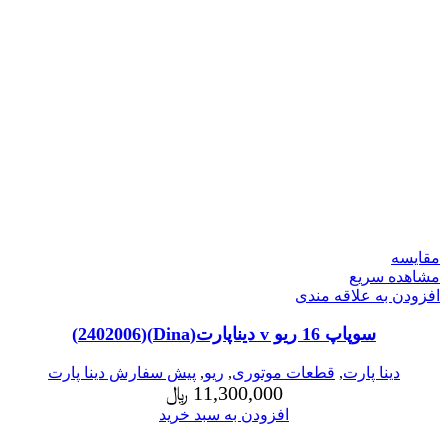
مقایسه
مشاهده سریع
افزودن به علاقه مندی
سوپاپ 16 ریو v دیناپارت(Dina)(2402006)
دینا پارت
,
قطعات موتوری
,
ریو
,
پیش سفارش دینا پارت
11,300,000
﷼
افزودن به سبد خرید