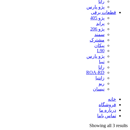
رانا
پژو پارس
قطعات برقی
پژو 405
پراید
پژو 206
سمند
مشترک
پیکان
L90
پژو پارس
تیبا
رانا
ROA-RD
زانتیا
ریو
نیسان
خانه
فروشگاه
درباره ما
تماس باما
Showing all 3 results