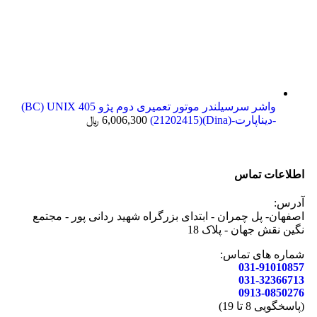
واشر سرسیلندر موتور تعمیری دوم پژو 405 BC) UNIX)
-دیناپارت-(Dina)(21202415)
6,006,300
﷼
اطلاعات تماس
آدرس:
اصفهان- پل چمران - ابتدای بزرگراه شهید ردانی پور - مجتمع
نگین نقش جهان - پلاک 18
شماره های تماس:
031-91010857
031-32366713
0913-0850276
(پاسخگویی 8 تا 19)