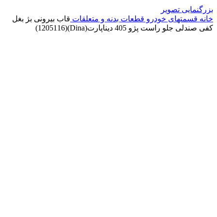
بزرگنمایی تصویر
خانه
قسمتهای خودرو
قطعات بدنه و متعلقات
قاب بیرونی بژ بغل
کفی صندلی جلو راست پژو 405 دیناپارت(Dina)(1205116)