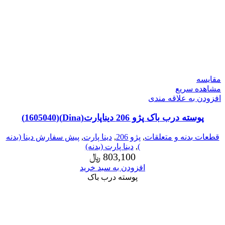
مقایسه
مشاهده سریع
افزودن به علاقه مندی
پوسته درب باک پژو 206 دیناپارت(Dina)(1605040)
قطعات بدنه و متعلقات
,
پژو 206
,
دینا پارت
,
پیش سفارش دینا (بدنه
)
,
دینا پارت (بدنه)
803,100
﷼
افزودن به سبد خرید
پوسته درب باک