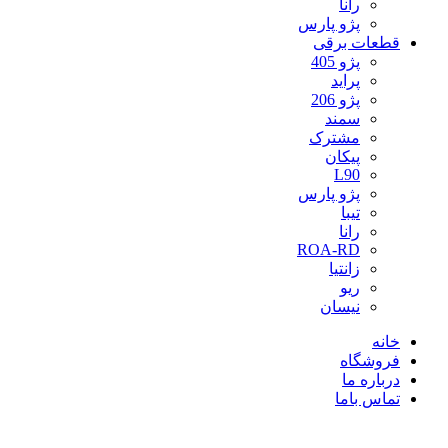
رانا
پژو پارس
قطعات برقی
پژو 405
پراید
پژو 206
سمند
مشترک
پیکان
L90
پژو پارس
تیبا
رانا
ROA-RD
زانتیا
ریو
نیسان
خانه
فروشگاه
درباره ما
تماس باما