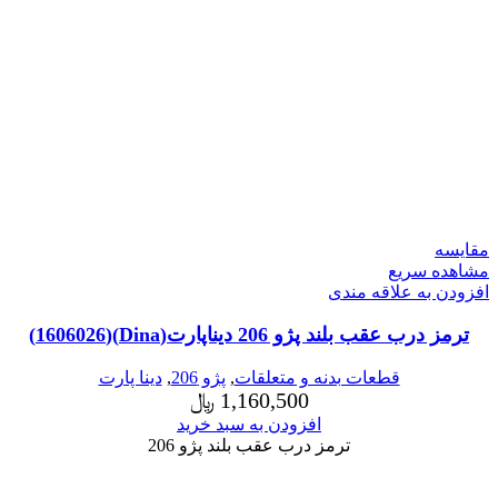
مقایسه
مشاهده سریع
افزودن به علاقه مندی
ترمز درب عقب بلند پژو 206 دیناپارت(Dina)(1606026)
قطعات بدنه و متعلقات
,
پژو 206
,
دینا پارت
1,160,500
﷼
افزودن به سبد خرید
ترمز درب عقب بلند پژو 206