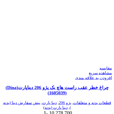
مقایسه
مشاهده سریع
افزودن به علاقه مندی
چراغ خطر عقب راست هاچ بک پژو 206 دیناپارت(Dina)
(1605039)
قطعات بدنه و متعلقات
,
پژو 206
,
دینا پارت
,
پیش سفارش دینا (بدنه
)
,
دینا پارت (بدنه)
10,278,700
﷼