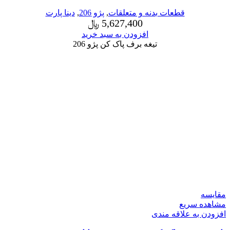
قطعات بدنه و متعلقات
,
پژو 206
,
دینا پارت
5,627,400
﷼
افزودن به سبد خرید
تیغه برف پاک کن پژو 206
مقایسه
مشاهده سریع
افزودن به علاقه مندی