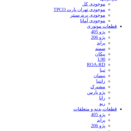
موجودی کل
موجودی تهران پارت TPCO
موجودی برند سنتر
موجودی آماتا
قطعات موتوری
پژو 405
پژو 206
پراید
سمند
پیکان
L90
ROA-RD
تیبا
نیسان
زانتیا
مشترک
پژو پارس
رانا
ریو
قطعات بدنه و متعلقات
پژو 405
پراید
پژو 206