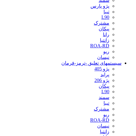
سمند
پژو پارس
تیبا
L90
مشترک
پیکان
رانا
زانتیا
ROA-RD
ریو
نیسان
سیستمهای تعلیق -ترمز-فرمان
پژو 405
پراید
پژو 206
پیکان
L90
سمند
تیبا
مشترک
ریو
ROA-RD
نیسان
زانتیا