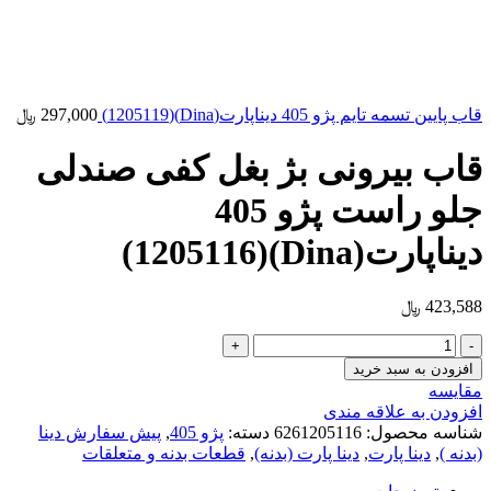
قاب پایین تسمه تایم پژو 405 دیناپارت(Dina)(1205119)
297,000
﷼
قاب بیرونی بژ بغل کفی صندلی
جلو راست پژو 405
دیناپارت(Dina)(1205116)
423,588
﷼
افزودن به سبد خرید
مقایسه
افزودن به علاقه مندی
شناسه محصول:
6261205116
دسته:
پژو 405
,
پیش سفارش دینا
(بدنه )
,
دینا پارت
,
دینا پارت (بدنه)
,
قطعات بدنه و متعلقات