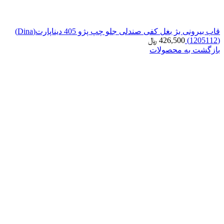
قاب بیرونی بژ بغل کفی صندلی جلو چپ پژو 405 دیناپارت(Dina)
(1205112)
426,500
﷼
بازگشت به محصولات