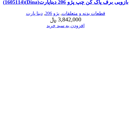
بازویی برف پاک کن چپ پژو 206 دیناپارت(Dina)(1605114)
قطعات بدنه و متعلقات
,
پژو 206
,
دینا پارت
3,842,000
﷼
افزودن به سبد خرید