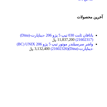
آخرین محصولات
یاتاقان ثابت 030 تیپ 5 پژو 206 -دیناپارت-(Dina)
(21602317)
11,837,200
﷼
واشر سرسیلندر موتور تیپ 5 پژو 206 BC) UNIX)
-دیناپارت-(Dina)(21602326)
3,132,400
﷼