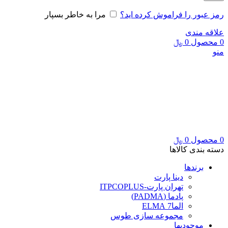
رمز عبور را فراموش کرده اید؟
مرا به خاطر بسپار
علاقه مندی
0
محصول
0
﷼
منو
0
محصول
0
﷼
دسته بندی کالاها
برندها
دینا پارت
تهران پارت-ITPCOPLUS
پادما (PADMA)
الما7 ELMA
مجموعه سازی طوس
موجودیها