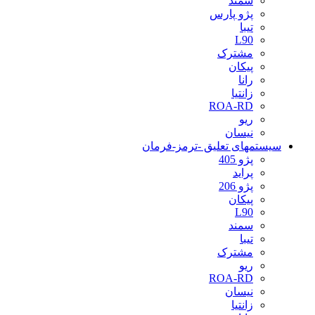
سمند
پژو پارس
تیبا
L90
مشترک
پیکان
رانا
زانتیا
ROA-RD
ریو
نیسان
سیستمهای تعلیق -ترمز-فرمان
پژو 405
پراید
پژو 206
پیکان
L90
سمند
تیبا
مشترک
ریو
ROA-RD
نیسان
زانتیا