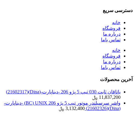
دسترسی سریع
خانه
فروشگاه
درباره ما
تماس باما
خانه
فروشگاه
درباره ما
تماس باما
آخرین محصولات
یاتاقان ثابت 030 تیپ 5 پژو 206 -دیناپارت-(Dina)(21602317)
11,837,200
﷼
واشر سرسیلندر موتور تیپ 5 پژو 206 BC) UNIX) -دیناپارت-
(Dina)(21602326)
3,132,400
﷼