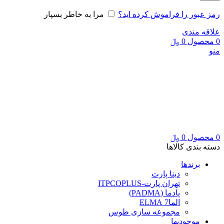
رمز عبور را فراموش کرده اید؟
مرا به خاطر بسپار
علاقه مندی
0
محصول
0
﷼
منو
0
محصول
0
﷼
دسته بندی کالاها
برندها
دینا پارت
تهران پارت-ITPCOPLUS
پادما (PADMA)
الما7 ELMA
مجموعه سازی طوس
موجودیها