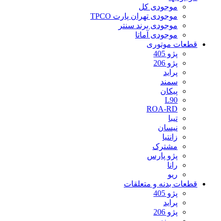
موجودی کل
موجودی تهران پارت TPCO
موجودی برند سنتر
موجودی آماتا
قطعات موتوری
پژو 405
پژو 206
پراید
سمند
پیکان
L90
ROA-RD
تیبا
نیسان
زانتیا
مشترک
پژو پارس
رانا
ریو
قطعات بدنه و متعلقات
پژو 405
پراید
پژو 206