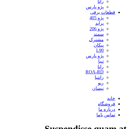
رانا
پژو پارس
قطعات برقی
پژو 405
پراید
پژو 206
سمند
مشترک
پیکان
L90
پژو پارس
تیبا
رانا
ROA-RD
زانتیا
ریو
نیسان
خانه
فروشگاه
درباره ما
تماس باما
Suspendisse quam at