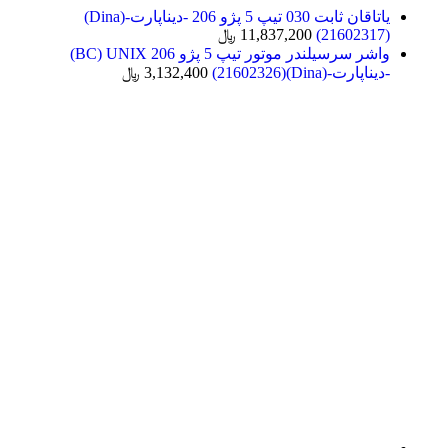
یاتاقان ثابت 030 تیپ 5 پژو 206 -دیناپارت-(Dina)
(21602317)
11,837,200
﷼
واشر سرسیلندر موتور تیپ 5 پژو 206 BC) UNIX)
-دیناپارت-(Dina)(21602326)
3,132,400
﷼