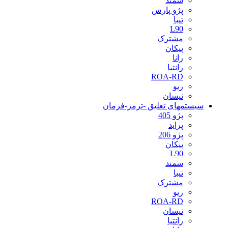
سمند
پژو پارس
تیبا
L90
مشترک
پیکان
رانا
زانتیا
ROA-RD
ریو
نیسان
سیستمهای تعلیق -ترمز-فرمان
پژو 405
پراید
پژو 206
پیکان
L90
سمند
تیبا
مشترک
ریو
ROA-RD
نیسان
زانتیا