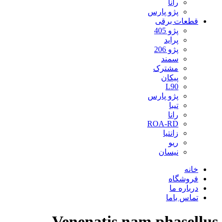
رانا
پژو پارس
قطعات برقی
پژو 405
پراید
پژو 206
سمند
مشترک
پیکان
L90
پژو پارس
تیبا
رانا
ROA-RD
زانتیا
ریو
نیسان
خانه
فروشگاه
درباره ما
تماس باما
Venenatis nam phasellus