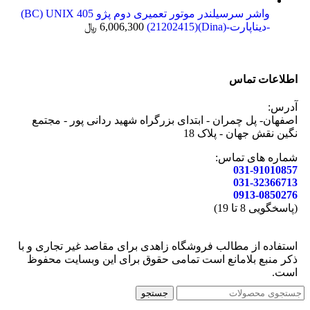
واشر سرسیلندر موتور تعمیری دوم پژو 405 BC) UNIX)
-دیناپارت-(Dina)(21202415)
6,006,300
﷼
اطلاعات تماس
آدرس:
اصفهان- پل چمران - ابتدای بزرگراه شهید ردانی پور - مجتمع
نگین نقش جهان - پلاک 18
شماره های تماس:
031-91010857
031-32366713
0913-0850276
(پاسخگویی 8 تا 19)
استفاده از مطالب فروشگاه زاهدی برای مقاصد غیر تجاری و با
ذکر منبع بلامانع است تمامی حقوق برای این وبسایت محفوظ
است.
جستجو