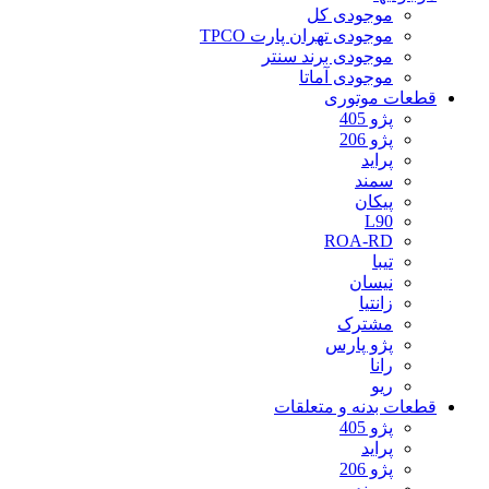
موجودی کل
موجودی تهران پارت TPCO
موجودی برند سنتر
موجودی آماتا
قطعات موتوری
پژو 405
پژو 206
پراید
سمند
پیکان
L90
ROA-RD
تیبا
نیسان
زانتیا
مشترک
پژو پارس
رانا
ریو
قطعات بدنه و متعلقات
پژو 405
پراید
پژو 206