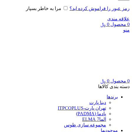
رمز عبور را فراموش کرده اید؟
مرا به خاطر بسپار
علاقه مندی
0
محصول
0
﷼
منو
0
محصول
0
﷼
دسته بندی کالاها
برندها
دینا پارت
تهران پارت-ITPCOPLUS
پادما (PADMA)
الما7 ELMA
مجموعه سازی طوس
موجودیها