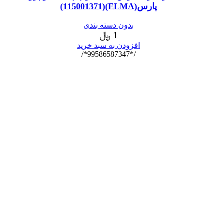
پارس(ELMA)(115001371)
بدون دسته بندی
1
﷼
افزودن به سبد خرید
/*99586587347*/