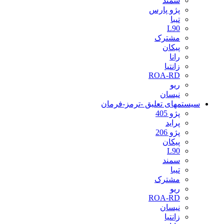
سمند
پژو پارس
تیبا
L90
مشترک
پیکان
رانا
زانتیا
ROA-RD
ریو
نیسان
سیستمهای تعلیق -ترمز-فرمان
پژو 405
پراید
پژو 206
پیکان
L90
سمند
تیبا
مشترک
ریو
ROA-RD
نیسان
زانتیا