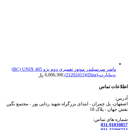
واشر سرسیلندر موتور تعمیری دوم پژو 405 BC) UNIX)
-دیناپارت-(Dina)(21202415)
6,006,300
﷼
اطلاعات تماس
آدرس:
اصفهان- پل چمران - ابتدای بزرگراه شهید ردانی پور - مجتمع نگین
نقش جهان - پلاک 18
شماره های تماس:
031-91010857
031-32366713