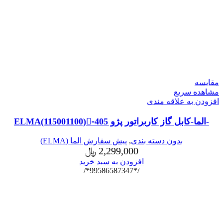
مقایسه
مشاهده سریع
افزودن به علاقه مندی
-الما-کابل گاز کاربراتور پژو 405-ٍELMA(115001100)
بدون دسته بندی
,
پیش سفارش الما (ELMA)
2,299,000
﷼
افزودن به سبد خرید
/*99586587347*/