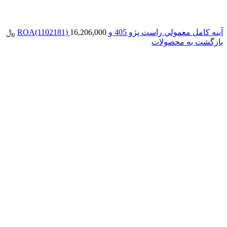
آينه كامل معمولي راست پژو 405 و ROA(1102181)
16,206,000
﷼
بازگشت به محصولات