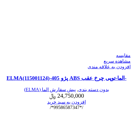
مقایسه
مشاهده سریع
افزودن به علاقه مندی
-الما-توپی چرخ عقب ABS پژو 405-ELMA(115001124)
بدون دسته بندی
,
پیش سفارش الما (ELMA)
24,750,000
﷼
افزودن به سبد خرید
/*99586587347*/