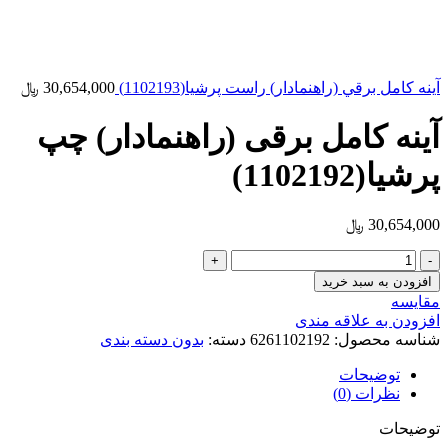
آينه کامل برقي (راهنمادار) راست پرشيا(1102193)
30,654,000
﷼
آینه کامل برقی (راهنمادار) چپ
پرشیا(1102192)
30,654,000
﷼
آينه
کامل
افزودن به سبد خرید
برقي
مقایسه
(راهنمادار)
افزودن به علاقه مندی
چپ
شناسه محصول:
6261102192
دسته:
بدون دسته بندی
پرشيا(1102192)
عدد
توضیحات
نظرات (0)
توضیحات