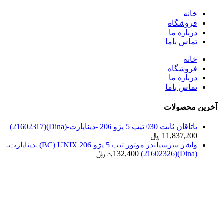
خانه
فروشگاه
درباره ما
تماس باما
خانه
فروشگاه
درباره ما
تماس باما
آخرین محصولات
یاتاقان ثابت 030 تیپ 5 پژو 206 -دیناپارت-(Dina)(21602317)
11,837,200
﷼
واشر سرسیلندر موتور تیپ 5 پژو 206 BC) UNIX) -دیناپارت-
(Dina)(21602326)
3,132,400
﷼