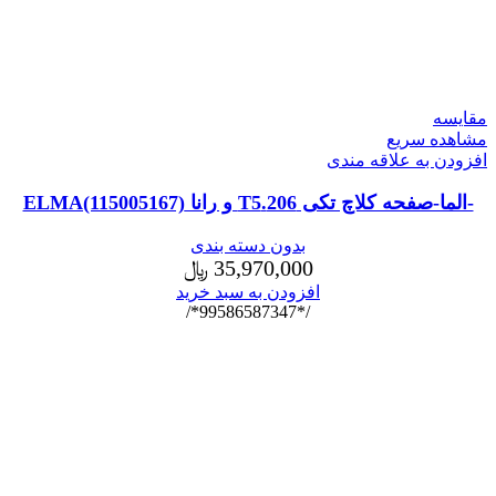
مقایسه
مشاهده سریع
افزودن به علاقه مندی
-الما-صفحه کلاچ تکی 206.T5 و رانا ELMA(115005167)
بدون دسته بندی
35,970,000
﷼
افزودن به سبد خرید
/*99586587347*/