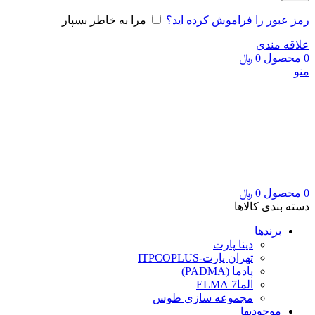
رمز عبور را فراموش کرده اید؟
مرا به خاطر بسپار
علاقه مندی
0
محصول
0
﷼
منو
0
محصول
0
﷼
دسته بندی کالاها
برندها
دینا پارت
تهران پارت-ITPCOPLUS
پادما (PADMA)
الما7 ELMA
مجموعه سازی طوس
موجودیها