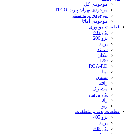
موجودی کل
موجودی تهران پارت TPCO
موجودی برند سنتر
موجودی آماتا
قطعات موتوری
پژو 405
پژو 206
پراید
سمند
پیکان
L90
ROA-RD
تیبا
نیسان
زانتیا
مشترک
پژو پارس
رانا
ریو
قطعات بدنه و متعلقات
پژو 405
پراید
پژو 206