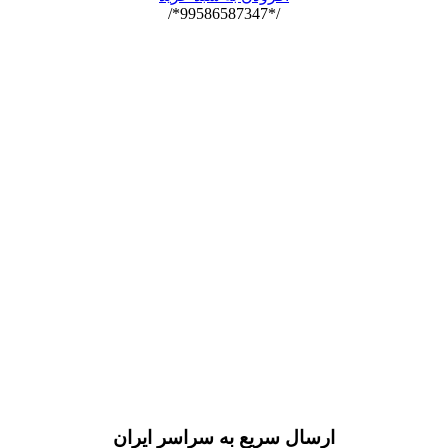
/*99586587347*/
ارسال سریع به سراسر ایران