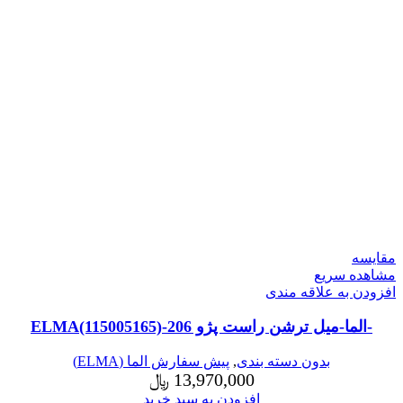
مقایسه
مشاهده سریع
افزودن به علاقه مندی
-الما-میل ترشن راست پژو 206-ELMA(115005165)
بدون دسته بندی
,
پیش سفارش الما (ELMA)
13,970,000
﷼
افزودن به سبد خرید