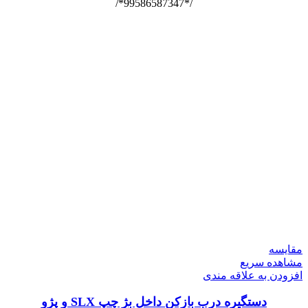
/*99586587347*/
مقایسه
مشاهده سریع
افزودن به علاقه مندی
دستگیره درب بازکن داخل بژ چپ SLX و پژو