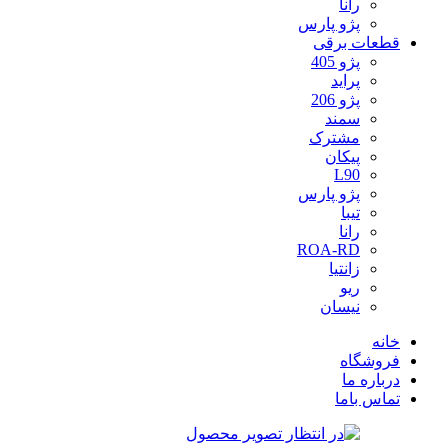
رانا
پژو پارس
قطعات برقی
پژو 405
پراید
پژو 206
سمند
مشترک
پیکان
L90
پژو پارس
تیبا
رانا
ROA-RD
زانتیا
ریو
نیسان
خانه
فروشگاه
درباره ما
تماس باما