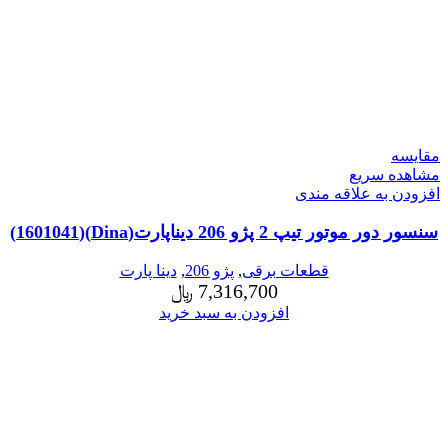
مقایسه
مشاهده سریع
افزودن به علاقه مندی
سنسور دور موتور تیپ 2 پژو 206 دیناپارت(Dina)(1601041)
قطعات برقی
,
پژو 206
,
دینا پارت
7,316,700
﷼
افزودن به سبد خرید