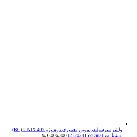
واشر سرسیلندر موتور تعمیری دوم پژو 405 BC) UNIX)
-دیناپارت-(Dina)(21202415)
6,006,300
﷼