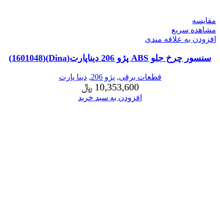
مقایسه
مشاهده سریع
افزودن به علاقه مندی
سنسور چرخ جلو ABS پژو 206 دیناپارت(Dina)(1601048)
قطعات برقی
,
پژو 206
,
دینا پارت
10,353,600
﷼
افزودن به سبد خرید