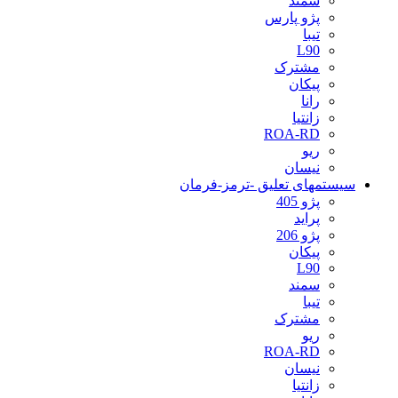
سمند
پژو پارس
تیبا
L90
مشترک
پیکان
رانا
زانتیا
ROA-RD
ریو
نیسان
سیستمهای تعلیق -ترمز-فرمان
پژو 405
پراید
پژو 206
پیکان
L90
سمند
تیبا
مشترک
ریو
ROA-RD
نیسان
زانتیا