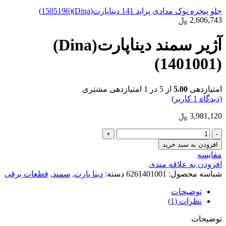
جلو پنجره نوک مدادی پراید 141 دیناپارت(Dina)(1505196)
2,606,743
﷼
آژیر سمند دیناپارت(Dina)
(1401001)
امتیازدهی
5.00
از 5 در
1
امتیازدهی مشتری
(دیدگاه
1
کاربر)
3,981,120
﷼
آژیر
سمند
افزودن به سبد خرید
دیناپارت(Dina)
مقایسه
(1401001)
افزودن به علاقه مندی
عدد
شناسه محصول:
6261401001
دسته:
دینا پارت
,
سمند
,
قطعات برقی
توضیحات
نظرات (1)
توضیحات