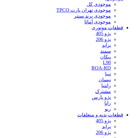
موجودی کل
موجودی تهران پارت TPCO
موجودی برند سنتر
موجودی آماتا
قطعات موتوری
پژو 405
پژو 206
پراید
سمند
پیکان
L90
ROA-RD
تیبا
نیسان
زانتیا
مشترک
پژو پارس
رانا
ریو
قطعات بدنه و متعلقات
پژو 405
پراید
پژو 206