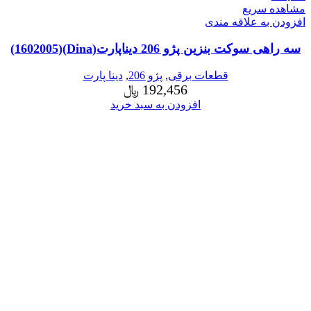
مشاهده سریع
افزودن به علاقه مندی
سه راهی سوکت بنزین پژو 206 دیناپارت(Dina)(1602005)
قطعات برقی
,
پژو 206
,
دینا پارت
192,456
﷼
افزودن به سبد خرید