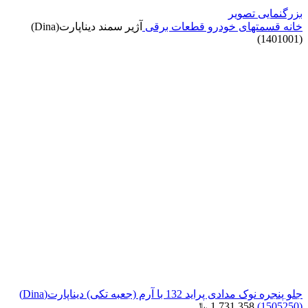
بزرگنمایی تصویر
خانه
قسمتهای خودرو
قطعات برقی
آژیر سمند دیناپارت(Dina)
(1401001)
جلو پنجره نوک مدادی پراید 132 با آرم (جعبه تکی) دیناپارت(Dina)
(1505250)
1,731,358
﷼