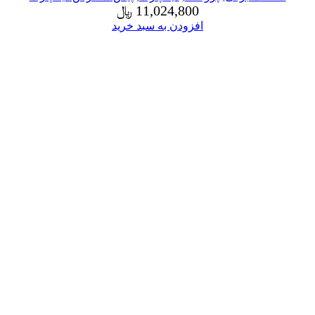
11,024,800
﷼
افزودن به سبد خرید