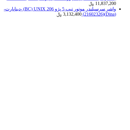
11,837,200
﷼
واشر سرسیلندر موتور تیپ 5 پژو 206 BC) UNIX) -دیناپارت-
(Dina)(21602326)
3,132,400
﷼