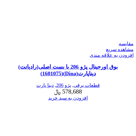
مقایسه
مشاهده سریع
افزودن به علاقه مندی
بوق اورجینال پژو 206 با بست اصلی(رادیانت)
دیناپارت(Dina)(1601075)
قطعات برقی
,
پژو 206
,
دینا پارت
578,688
﷼
افزودن به سبد خرید