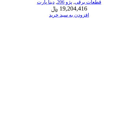
قطعات برقی
,
پژو 206
,
دینا پارت
19,204,416
﷼
افزودن به سبد خرید