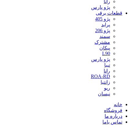
رانا
پژو پارس
قطعات برقی
پژو 405
پراید
پژو 206
سمند
مشترک
پیکان
L90
پژو پارس
تیبا
رانا
ROA-RD
زانتیا
ریو
نیسان
خانه
فروشگاه
درباره ما
تماس باما