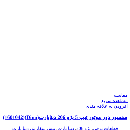
مقایسه
مشاهده سریع
افزودن به علاقه مندی
سنسور دور موتور تیپ 5 پژو 206 دیناپارت(Dina)(1601042)
قطعات برقی
,
پژو 206
,
دینا پارت
,
پیش سفارش دینا پارت