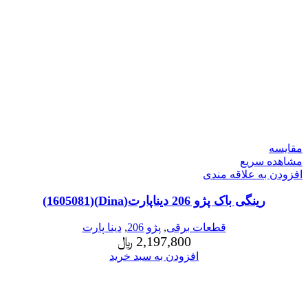
مقایسه
مشاهده سریع
افزودن به علاقه مندی
رینگی باک پژو 206 دیناپارت(Dina)(1605081)
قطعات برقی
,
پژو 206
,
دینا پارت
2,197,800
﷼
افزودن به سبد خرید