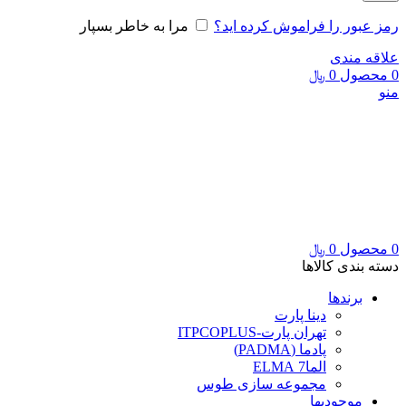
رمز عبور را فراموش کرده اید؟
مرا به خاطر بسپار
علاقه مندی
0
محصول
0
﷼
منو
0
محصول
0
﷼
دسته بندی کالاها
برندها
دینا پارت
تهران پارت-ITPCOPLUS
پادما (PADMA)
الما7 ELMA
مجموعه سازی طوس
موجودیها