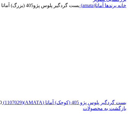
خانه
برندها
آماتا(amata)
بست گردگیر پلوس پژو405 (بزرگ) آماتا (AMATA)(1107044)
بست گردگير پلوس پژو 405 (کوچک) آماتا (AMATA)(1107029)
0
بازگشت به محصولات