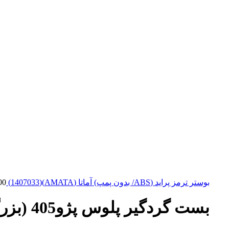
بوستر ترمز پرايد (ABS/ بدون پمپ) آماتا (AMATA)(1407033)
00
بست گردگیر پلوس پژو405 (بزرگ) آماتا (AMATA)(1107044)