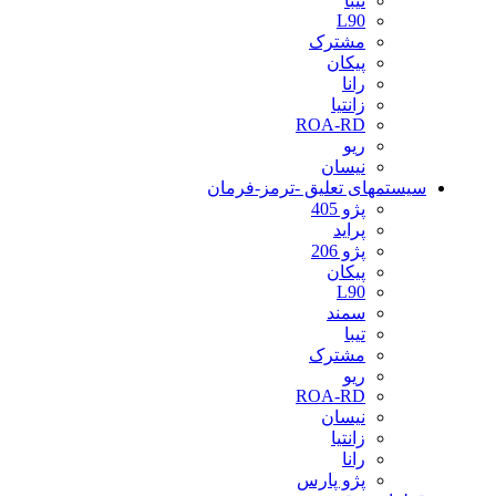
تیبا
L90
مشترک
پیکان
رانا
زانتیا
ROA-RD
ریو
نیسان
سیستمهای تعلیق -ترمز-فرمان
پژو 405
پراید
پژو 206
پیکان
L90
سمند
تیبا
مشترک
ریو
ROA-RD
نیسان
زانتیا
رانا
پژو پارس