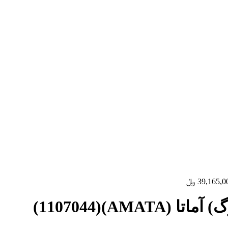
39,165,0
﷼