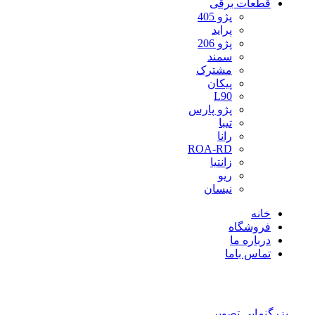
قطعات برقی
پژو 405
پراید
پژو 206
سمند
مشترک
پیکان
L90
پژو پارس
تیبا
رانا
ROA-RD
زانتیا
ریو
نیسان
خانه
فروشگاه
درباره ما
تماس باما
بزرگنمایی تصویر