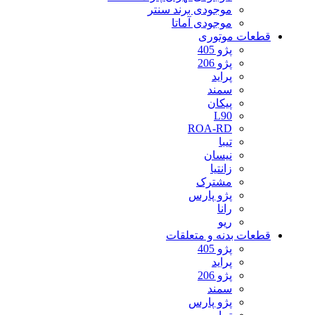
موجودی برند سنتر
موجودی آماتا
قطعات موتوری
پژو 405
پژو 206
پراید
سمند
پیکان
L90
ROA-RD
تیبا
نیسان
زانتیا
مشترک
پژو پارس
رانا
ریو
قطعات بدنه و متعلقات
پژو 405
پراید
پژو 206
سمند
پژو پارس