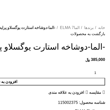
صولات با ما تماس بگیرید:
03191011801
،
03191011802
،
03132366713
،
32355239
خانه
برندها
الما7 ELMA
-الما-دوشاخه استارت یوگسلاو پراید ELMA(115002375
بازگشت به محصولات
-الما-دوشاخه استارت یوگسلاو پراید 115002375
385,000
﷼
افزودن به 
مقایسه
افزودن به علاقه مندی
شناسه محصول:
115002375