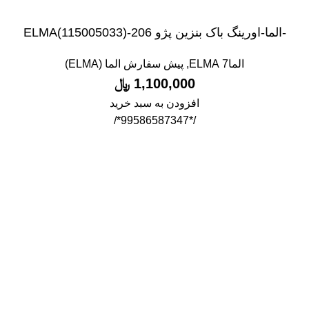
-الما-اورینگ باک بنزین پژو 206-ELMA(115005033)
الما7 ELMA
,
پیش سفارش الما (ELMA)
1,100,000
﷼
افزودن به سبد خرید
/*99586587347*/