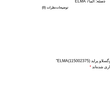
دسته:
الما7 ELMA
توضیحات
نظرات (0)
ELMA(1150023)”
ری شده‌اند
*