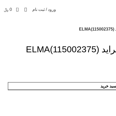
031
| پاسخگویی ۸ تا ۱۹
0
ورود / ثبت نام
0
﷼
)
ELMA()
سبد خرید