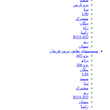
سمند
پژو پارس
تیبا
L90
مشترک
پیکان
رانا
زانتیا
ROA-RD
ریو
نیسان
سیستمهای تعلیق -ترمز-فرمان
پژو 405
پراید
پژو 206
پیکان
L90
سمند
تیبا
مشترک
ریو
ROA-RD
نیسان
زانتیا