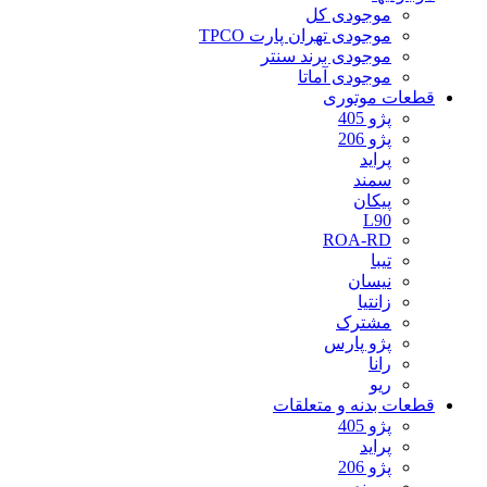
موجودی کل
موجودی تهران پارت TPCO
موجودی برند سنتر
موجودی آماتا
قطعات موتوری
پژو 405
پژو 206
پراید
سمند
پیکان
L90
ROA-RD
تیبا
نیسان
زانتیا
مشترک
پژو پارس
رانا
ریو
قطعات بدنه و متعلقات
پژو 405
پراید
پژو 206