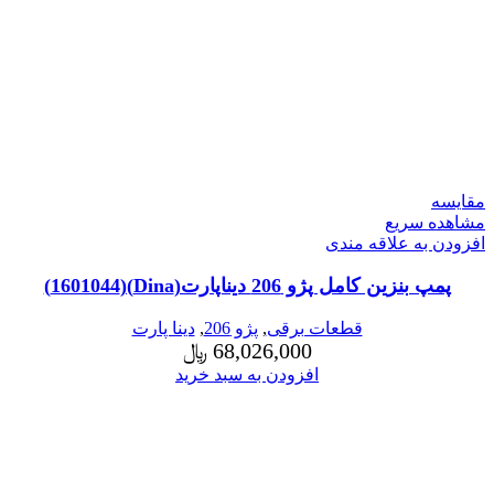
مقایسه
مشاهده سریع
افزودن به علاقه مندی
پمپ بنزین کامل پژو 206 دیناپارت(Dina)(1601044)
قطعات برقی
,
پژو 206
,
دینا پارت
68,026,000
﷼
افزودن به سبد خرید