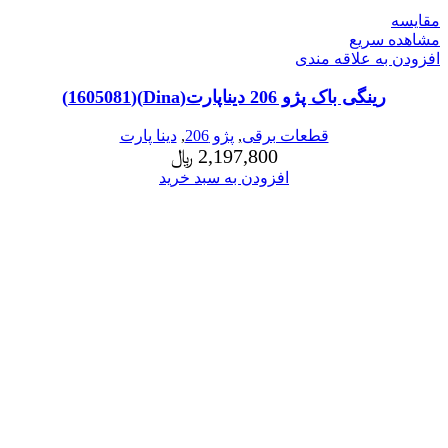
مقایسه
مشاهده سریع
افزودن به علاقه مندی
رینگی باک پژو 206 دیناپارت(Dina)(1605081)
قطعات برقی
,
پژو 206
,
دینا پارت
2,197,800
﷼
افزودن به سبد خرید