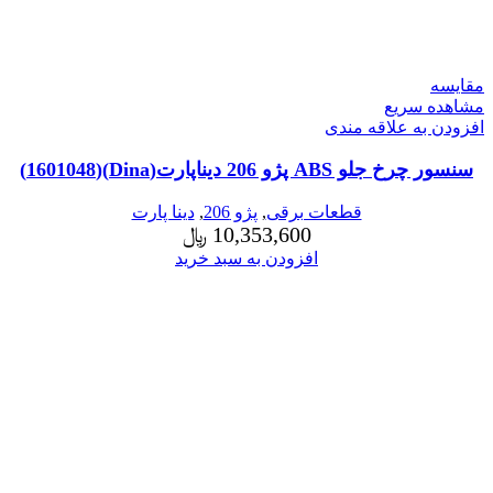
مقایسه
مشاهده سریع
افزودن به علاقه مندی
سنسور چرخ جلو ABS پژو 206 دیناپارت(Dina)(1601048)
قطعات برقی
,
پژو 206
,
دینا پارت
10,353,600
﷼
افزودن به سبد خرید