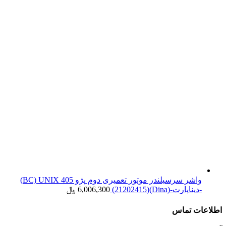
واشر سرسیلندر موتور تعمیری دوم پژو 405 BC) UNIX)
-دیناپارت-(Dina)(21202415)
6,006,300
﷼
اطلاعات تماس