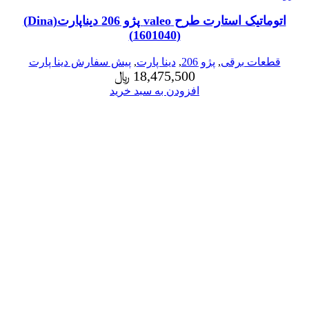
اتوماتیک استارت طرح valeo پژو 206 دیناپارت(Dina)
(1601040)
قطعات برقی
,
پژو 206
,
دینا پارت
,
پیش سفارش دینا پارت
18,475,500
﷼
افزودن به سبد خرید