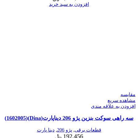
افزودن به سبد خرید
مقایسه
مشاهده سریع
افزودن به علاقه مندی
سه راهی سوکت بنزین پژو 206 دیناپارت(Dina)(1602005)
قطعات برقی
,
پژو 206
,
دینا پارت
192,456
﷼