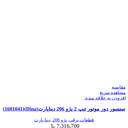
مقایسه
مشاهده سریع
افزودن به علاقه مندی
سنسور دور موتور تیپ 2 پژو 206 دیناپارت(Dina)(1601041)
قطعات برقی
,
پژو 206
,
دینا پارت
7,316,700
﷼