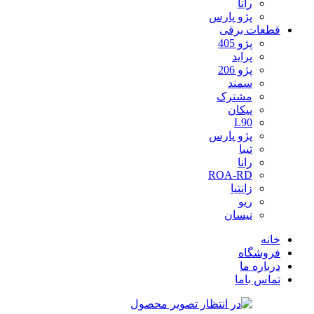
رانا
پژو پارس
قطعات برقی
پژو 405
پراید
پژو 206
سمند
مشترک
پیکان
L90
پژو پارس
تیبا
رانا
ROA-RD
زانتیا
ریو
نیسان
خانه
فروشگاه
درباره ما
تماس باما