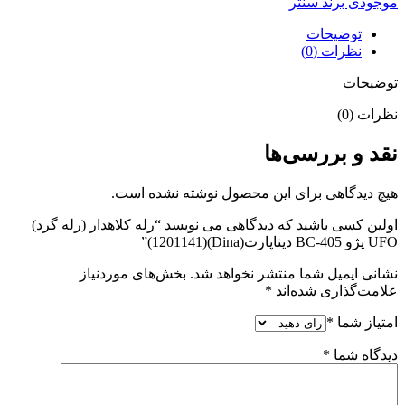
موجودی برند سنتر
BC
دیناپارت(Dina)
توضیحات
(1201141)
نظرات (0)
عدد
توضیحات
نظرات (0)
نقد و بررسی‌ها
هیچ دیدگاهی برای این محصول نوشته نشده است.
اولین کسی باشید که دیدگاهی می نویسد “رله کلاهدار (رله گرد)
UFO پژو 405-BC دیناپارت(Dina)(1201141)”
نشانی ایمیل شما منتشر نخواهد شد.
بخش‌های موردنیاز
علامت‌گذاری شده‌اند
*
امتیاز شما
*
دیدگاه شما
*