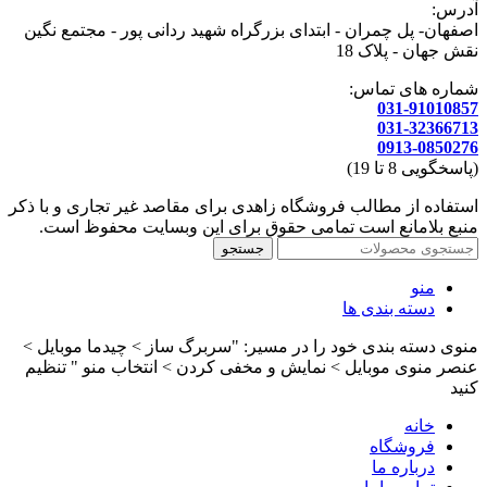
آدرس:
اصفهان- پل چمران - ابتدای بزرگراه شهید ردانی پور - مجتمع نگین
نقش جهان - پلاک 18
شماره های تماس:
031-91010857
031-32366713
0913-0850276
(پاسخگویی 8 تا 19)
استفاده از مطالب فروشگاه زاهدی برای مقاصد غیر تجاری و با ذکر
منبع بلامانع است تمامی حقوق برای این وبسایت محفوظ است.
جستجو
منو
دسته بندی ها
منوی دسته بندی خود را در مسیر: "سربرگ ساز > چیدما موبایل >
عنصر منوی موبایل > نمایش و مخفی کردن > انتخاب منو " تنظیم
کنید
خانه
فروشگاه
درباره ما