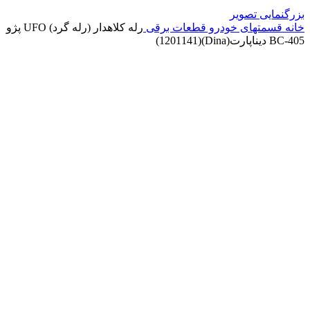
بزرگنمایی تصویر
خانه
قسمتهای خودرو
قطعات برقی
رله کلاهدار (رله گرد) UFO پژو
405-BC دیناپارت(Dina)(1201141)