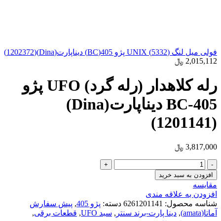
فولی میل لنگ (5332) UNIX پژو 405(BC) دیناپارت(Dina)(1202372)
2,015,112
﷼
رله کلاهدار (رله گرد) UFO پژو
405-BC دیناپارت(Dina)
(1201141)
3,817,000
﷼
رله
کلاهدار
افزودن به سبد خرید
(رله
مقایسه
گرد)
افزودن به علاقه مندی
UFO
شناسه محصول:
6261201141
دسته:
پژو 405
,
پیش سفارش
پژو
آماتا(amata)
,
دینا پارت-برند سنتر
,
سبد UFO
,
قطعات برقی
,
405-