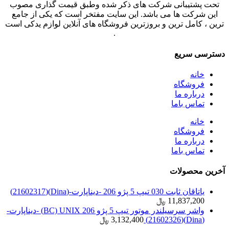
تحت پشتیبانی شرکت های ذکر شده وطبق قیمت گذاری مصوب
این شرکت ها می باشد. این سایت مفتخر است که یکی از جامع
ترین ، کامل ترین و بروزترین فروشگاه های آنلاین لوازم یدکی است
.
دسترسی سریع
خانه
فروشگاه
درباره ما
تماس باما
خانه
فروشگاه
درباره ما
تماس باما
آخرین محصولات
یاتاقان ثابت 030 تیپ 5 پژو 206 -دیناپارت-(Dina)(21602317)
11,837,200
﷼
واشر سرسیلندر موتور تیپ 5 پژو 206 BC) UNIX) -دیناپارت-
(Dina)(21602326)
3,132,400
﷼