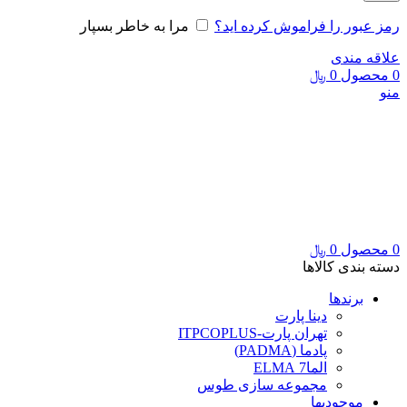
رمز عبور را فراموش کرده اید؟
مرا به خاطر بسپار
علاقه مندی
0
محصول
0
﷼
منو
0
محصول
0
﷼
دسته بندی کالاها
برندها
دینا پارت
تهران پارت-ITPCOPLUS
پادما (PADMA)
الما7 ELMA
مجموعه سازی طوس
موجودیها