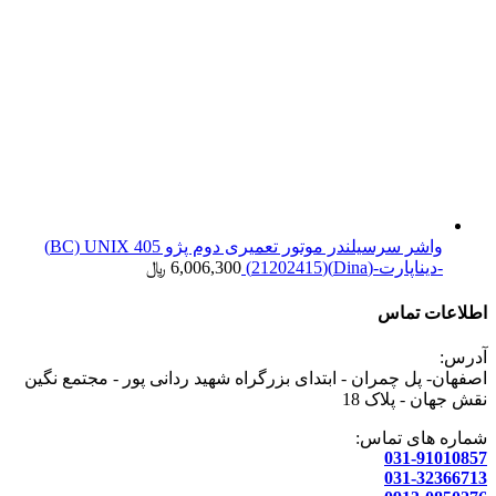
واشر سرسیلندر موتور تعمیری دوم پژو 405 BC) UNIX)
-دیناپارت-(Dina)(21202415)
6,006,300
﷼
اطلاعات تماس
آدرس:
اصفهان- پل چمران - ابتدای بزرگراه شهید ردانی پور - مجتمع نگین
نقش جهان - پلاک 18
شماره های تماس:
031-91010857
031-32366713