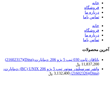
خانه
فروشگاه
درباره ما
تماس باما
خانه
فروشگاه
درباره ما
تماس باما
آخرین محصولات
یاتاقان ثابت 030 تیپ 5 پژو 206 -دیناپارت-(Dina)(21602317)
11,837,200
﷼
واشر سرسیلندر موتور تیپ 5 پژو 206 BC) UNIX) -دیناپارت-
(Dina)(21602326)
3,132,400
﷼