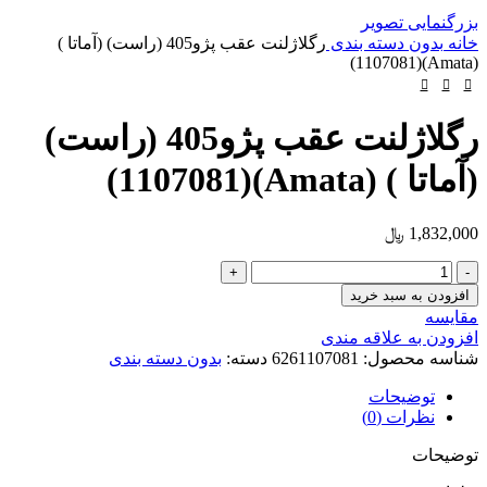
بزرگنمایی تصویر
خانه
بدون دسته بندی
رگلاژلنت عقب پژو405 (راست) (آماتا )
(Amata)(1107081)
رگلاژلنت عقب پژو405 (راست)
(آماتا ) (Amata)(1107081)
1,832,000
﷼
رگلاژلنت
عقب
افزودن به سبد خرید
پژو405
مقایسه
(راست)
افزودن به علاقه مندی
(آماتا
شناسه محصول:
6261107081
دسته:
بدون دسته بندی
)
(Amata)
توضیحات
(1107081)
نظرات (0)
عدد
توضیحات