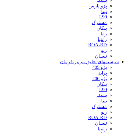
سمند
پژو پارس
تیبا
L90
مشترک
پیکان
رانا
زانتیا
ROA-RD
ریو
نیسان
سیستمهای تعلیق -ترمز-فرمان
پژو 405
پراید
پژو 206
پیکان
L90
سمند
تیبا
مشترک
ریو
ROA-RD
نیسان
زانتیا