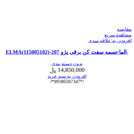
مقایسه
مشاهده سریع
افزودن به علاقه مندی
-الما-تسمه سفت کن برقی پژو 207-ELMA(115005102)
بدون دسته بندی
14,850,000
﷼
افزودن به سبد خرید
/*99586587347*/