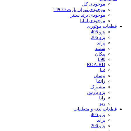
موجودی کل
موجودی تهران پارت TPCO
موجودی برند سنتر
موجودی آماتا
قطعات موتوری
پژو 405
پژو 206
پراید
سمند
پیکان
L90
ROA-RD
تیبا
نیسان
زانتیا
مشترک
پژو پارس
رانا
ریو
قطعات بدنه و متعلقات
پژو 405
پراید
پژو 206