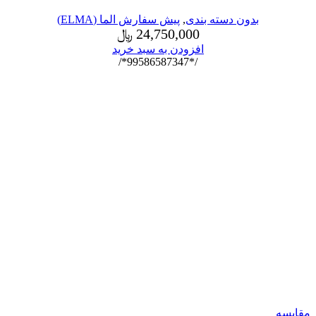
بدون دسته بندی
,
پیش سفارش الما (ELMA)
24,750,000
﷼
افزودن به سبد خرید
/*99586587347*/
مقایسه