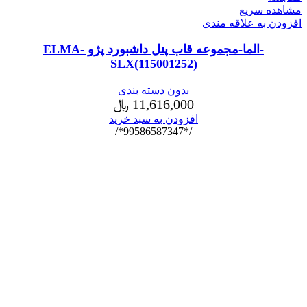
مشاهده سریع
افزودن به علاقه مندی
-الما-مجموعه قاب پنل داشبورد پژو ELMA-
SLX(115001252)
بدون دسته بندی
11,616,000
﷼
افزودن به سبد خرید
/*99586587347*/