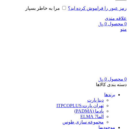
رمز عبور را فراموش کرده اید؟
مرا به خاطر بسپار
علاقه مندی
0
محصول
0
﷼
منو
0
محصول
0
﷼
دسته بندی کالاها
برندها
دینا پارت
تهران پارت-ITPCOPLUS
پادما (PADMA)
الما7 ELMA
مجموعه سازی طوس
موجودیها