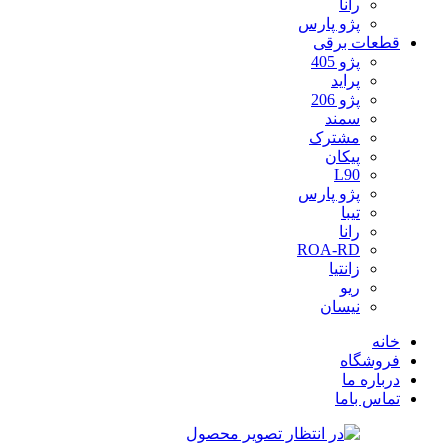
رانا
پژو پارس
قطعات برقی
پژو 405
پراید
پژو 206
سمند
مشترک
پیکان
L90
پژو پارس
تیبا
رانا
ROA-RD
زانتیا
ریو
نیسان
خانه
فروشگاه
درباره ما
تماس باما