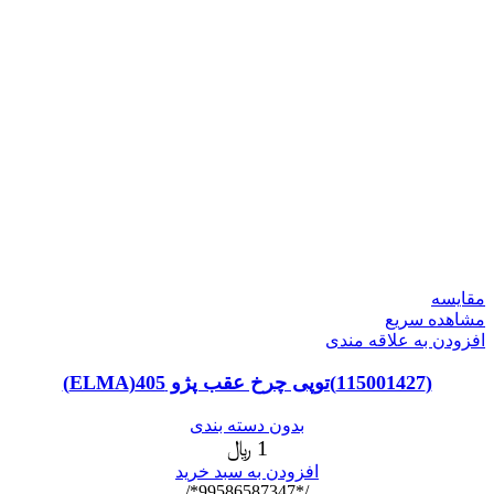
مقایسه
مشاهده سریع
افزودن به علاقه مندی
(115001427)توپی چرخ عقب پژو 405(ELMA)
بدون دسته بندی
1
﷼
افزودن به سبد خرید
/*99586587347*/