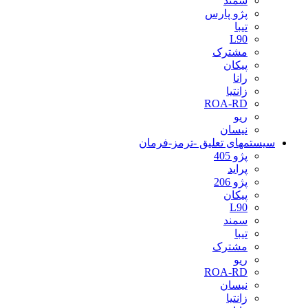
سمند
پژو پارس
تیبا
L90
مشترک
پیکان
رانا
زانتیا
ROA-RD
ریو
نیسان
سیستمهای تعلیق -ترمز-فرمان
پژو 405
پراید
پژو 206
پیکان
L90
سمند
تیبا
مشترک
ریو
ROA-RD
نیسان
زانتیا