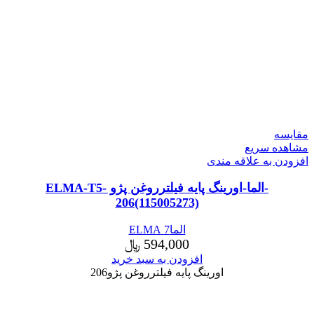
مقایسه
مشاهده سریع
افزودن به علاقه مندی
-الما-اورینگ پایه فیلترروغن پژو ELMA-T5-
206(115005273)
الما7 ELMA
594,000
﷼
افزودن به سبد خرید
اورینگ پایه فیلترروغن پژو206