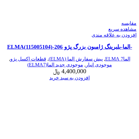
مقایسه
مشاهده سریع
افزودن به علاقه مندی
-الما-بلبرینگ ژامبون بزرگ پژو 206-ELMA(115005104)
الما7 ELMA
,
پیش سفارش الما (ELMA)
,
قطعات اکسل پژو
,
موجودی انبار
,
موجودی جدید الما(ELMA7)
4,400,000
﷼
افزودن به سبد خرید