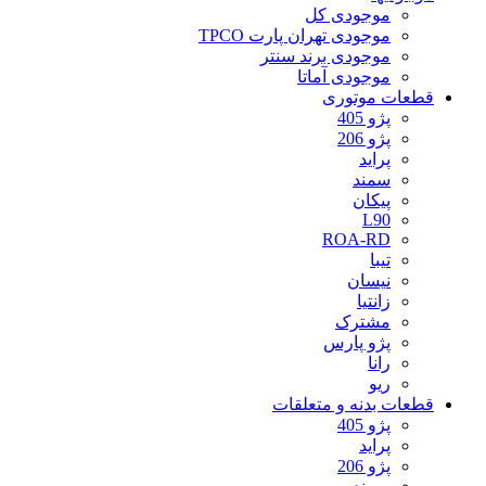
موجودی کل
موجودی تهران پارت TPCO
موجودی برند سنتر
موجودی آماتا
قطعات موتوری
پژو 405
پژو 206
پراید
سمند
پیکان
L90
ROA-RD
تیبا
نیسان
زانتیا
مشترک
پژو پارس
رانا
ریو
قطعات بدنه و متعلقات
پژو 405
پراید
پژو 206