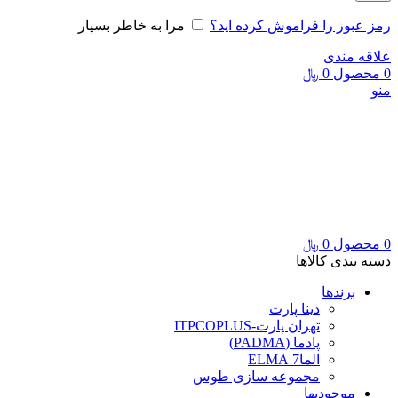
رمز عبور را فراموش کرده اید؟
مرا به خاطر بسپار
علاقه مندی
0
محصول
0
﷼
منو
0
محصول
0
﷼
دسته بندی کالاها
برندها
دینا پارت
تهران پارت-ITPCOPLUS
پادما (PADMA)
الما7 ELMA
مجموعه سازی طوس
موجودیها