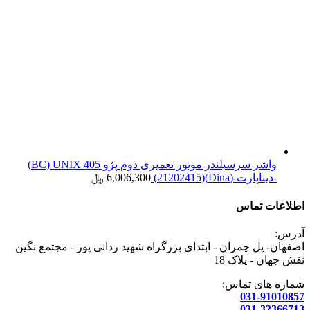
واشر سرسیلندر موتور تعمیری دوم پژو 405 BC) UNIX)
-دیناپارت-(Dina)(21202415)
6,006,300
﷼
اطلاعات تماس
آدرس:
اصفهان- پل چمران - ابتدای بزرگراه شهید ردانی پور - مجتمع نگین
نقش جهان - پلاک 18
شماره های تماس:
031-91010857
031-32366713