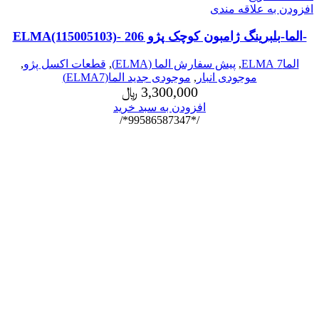
افزودن به علاقه مندی
-الما-بلبرینگ ژامبون کوچک پژو 206 -ELMA(115005103)
الما7 ELMA
,
پیش سفارش الما (ELMA)
,
قطعات اکسل پژو
,
موجودی انبار
,
موجودی جدید الما(ELMA7)
3,300,000
﷼
افزودن به سبد خرید
/*99586587347*/