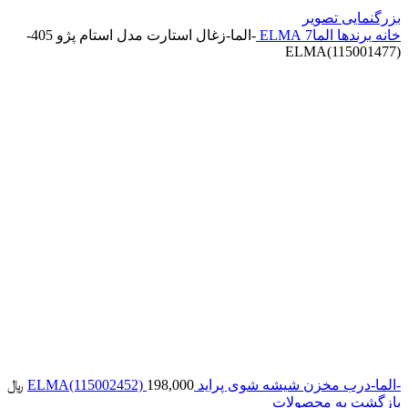
بزرگنمایی تصویر
خانه
برندها
الما7 ELMA
-الما-زغال استارت مدل استام پژو 405-
ELMA(115001477)
-الما-درب مخزن شیشه شوی پراید ELMA(115002452)
198,000
﷼
بازگشت به محصولات