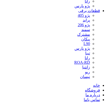
رانا
پژو پارس
قطعات برقی
پژو 405
پراید
پژو 206
سمند
مشترک
پیکان
L90
پژو پارس
تیبا
رانا
ROA-RD
زانتیا
ریو
نیسان
خانه
فروشگاه
درباره ما
تماس باما