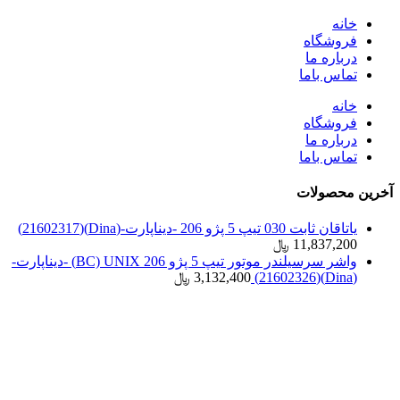
خانه
فروشگاه
درباره ما
تماس باما
خانه
فروشگاه
درباره ما
تماس باما
آخرین محصولات
یاتاقان ثابت 030 تیپ 5 پژو 206 -دیناپارت-(Dina)(21602317)
11,837,200
﷼
واشر سرسیلندر موتور تیپ 5 پژو 206 BC) UNIX) -دیناپارت-
(Dina)(21602326)
3,132,400
﷼