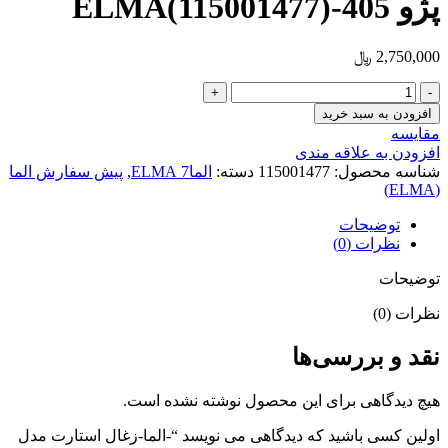
پژو 405-ELMA(115001477)
2,750,000
﷼
-الما-
زغال
افزودن به سبد خرید
استارت
مقایسه
مدل
افزودن به علاقه مندی
استام
شناسه محصول:
115001477
دسته:
الما7 ELMA
,
پیش سفارش الما
پژو
(ELMA)
405-
ELMA(115001477)
توضیحات
عدد
نظرات (0)
توضیحات
نظرات (0)
نقد و بررسی‌ها
هیچ دیدگاهی برای این محصول نوشته نشده است.
اولین کسی باشید که دیدگاهی می نویسد “-الما-زغال استارت مدل