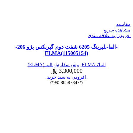
مقایسه
مشاهده سریع
افزودن به علاقه مندی
-الما-بلبرینگ 6205 شفت دوم گیربکس پژو 206-
ELMA(115005154)
الما7 ELMA
,
پیش سفارش الما (ELMA)
3,300,000
﷼
افزودن به سبد خرید
/*99586587347*/