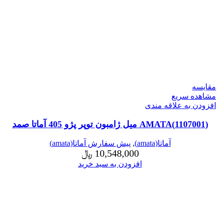
مقایسه
مشاهده سریع
افزودن به علاقه مندی
(1107001)AMATA میل ژامبون توپر پژو 405 آماتا صمد
آماتا(amata)
,
پیش سفارش آماتا(amata)
10,548,000
﷼
افزودن به سبد خرید