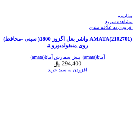
مقایسه
مشاهده سریع
افزودن به علاقه مندی
(2102701)AMATA واشر بغل اگزوز 1800( سینی -محافظ)
روی منیفولدیورو 4
آماتا(amata)
,
پیش سفارش آماتا(amata)
294,400
﷼
افزودن به سبد خرید