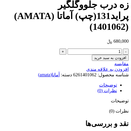
زه درب جلووگلگیر
پراید131(چپ) آماتا (AMATA)
(1401062)
680,000
﷼
زه
درب
افزودن به سبد خرید
جلووگلگیر
مقایسه
پراید131(چپ)
افزودن به علاقه مندی
آماتا
شناسه محصول:
6261401062
دسته:
آماتا(amata)
(AMATA)
(1401062)
توضیحات
عدد
نظرات (0)
توضیحات
نظرات (0)
نقد و بررسی‌ها