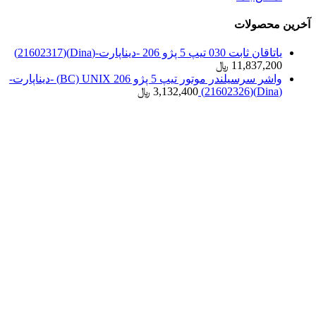
آخرین محصولات
یاتاقان ثابت 030 تیپ 5 پژو 206 -دیناپارت-(Dina)(21602317)
11,837,200
﷼
واشر سرسیلندر موتور تیپ 5 پژو 206 BC) UNIX) -دیناپارت-
(Dina)(21602326)
3,132,400
﷼