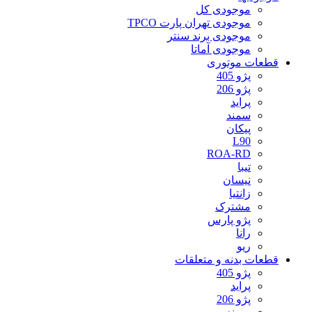
موجودی کل
موجودی تهران پارت TPCO
موجودی برند سنتر
موجودی آماتا
قطعات موتوری
پژو 405
پژو 206
پراید
سمند
پیکان
L90
ROA-RD
تیبا
نیسان
زانتیا
مشترک
پژو پارس
رانا
ریو
قطعات بدنه و متعلقات
پژو 405
پراید
پژو 206