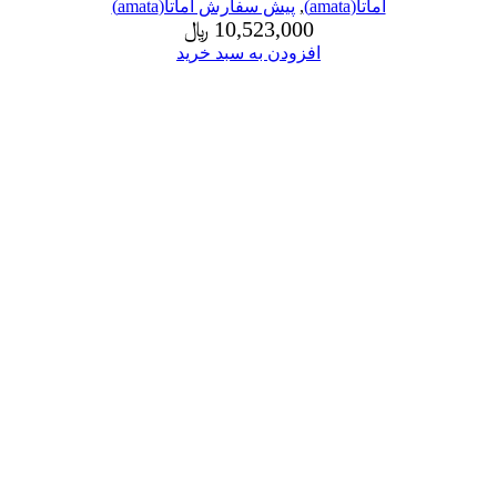
آماتا(amata)
,
پیش سفارش آماتا(amata)
10,523,000
﷼
افزودن به سبد خرید