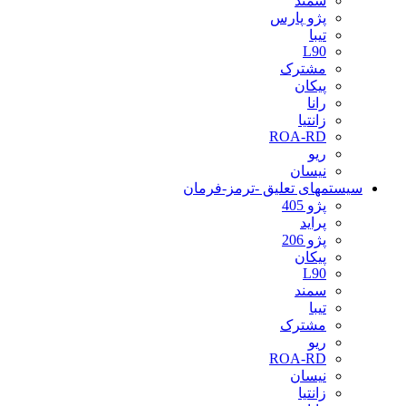
سمند
پژو پارس
تیبا
L90
مشترک
پیکان
رانا
زانتیا
ROA-RD
ریو
نیسان
سیستمهای تعلیق -ترمز-فرمان
پژو 405
پراید
پژو 206
پیکان
L90
سمند
تیبا
مشترک
ریو
ROA-RD
نیسان
زانتیا