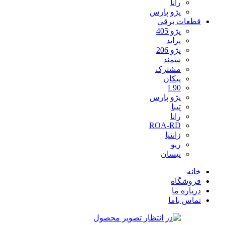
رانا
پژو پارس
قطعات برقی
پژو 405
پراید
پژو 206
سمند
مشترک
پیکان
L90
پژو پارس
تیبا
رانا
ROA-RD
زانتیا
ریو
نیسان
خانه
فروشگاه
درباره ما
تماس باما