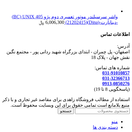
واشر سرسیلندر موتور تعمیری دوم پژو 405 BC) UNIX)
-دیناپارت-(Dina)(21202415)
6,006,300
﷼
اطلاعات تماس
آدرس:
اصفهان- پل چمران - ابتدای بزرگراه شهید ردانی پور - مجتمع نگین
نقش جهان - پلاک 18
شماره های تماس:
031-91010857
031-32366713
0913-0850276
(پاسخگویی 8 تا 19)
استفاده از مطالب فروشگاه زاهدی برای مقاصد غیر تجاری و با ذکر
منبع بلامانع است تمامی حقوق برای این وبسایت محفوظ است.
جستجو
منو
دسته بندی ها