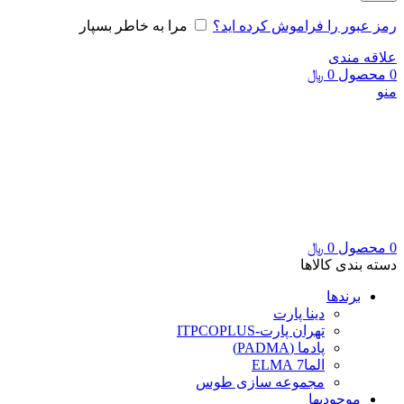
رمز عبور را فراموش کرده اید؟
مرا به خاطر بسپار
علاقه مندی
0
محصول
0
﷼
منو
0
محصول
0
﷼
دسته بندی کالاها
برندها
دینا پارت
تهران پارت-ITPCOPLUS
پادما (PADMA)
الما7 ELMA
مجموعه سازی طوس
موجودیها