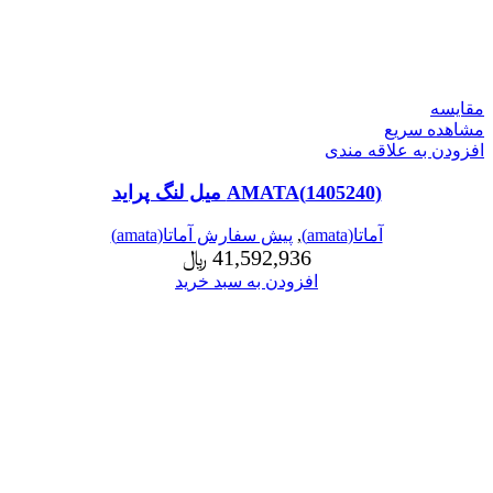
مقایسه
مشاهده سریع
افزودن به علاقه مندی
(1405240)AMATA میل لنگ پراید
آماتا(amata)
,
پیش سفارش آماتا(amata)
41,592,936
﷼
افزودن به سبد خرید