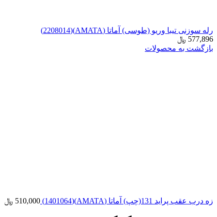
رله سوزنی تیبا وریو (طوسی) آماتا (AMATA)(2208014)
577,896
﷼
بازگشت به محصولات
زه درب عقب پراید 131(چپ) آماتا (AMATA)(1401064)
510,000
﷼