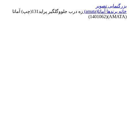
بزرگنمایی تصویر
خانه
برندها
آماتا(amata)
زه درب جلووگلگیر پراید131(چپ) آماتا
(AMATA)(1401062)