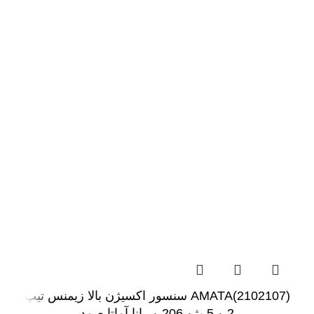
(2102107)AMATA سنسور اکسیژن بالا زیمنس تیپ
2 و 5 پژو 206 و رانا آماتا صمد