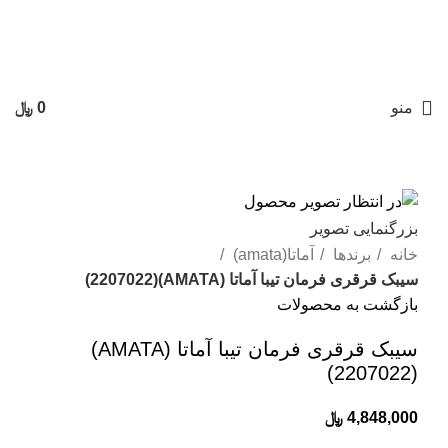
جهت اطلاع از موجودی محصولات با ما تماس بگیرید:
03191011801
،
03191011802
،
03132366713
،
03132355239
| پاسخگویی ۸ تا ۱۹
منو
0
﷼
بزرگنمایی تصویر
خانه
برندها
آماتا(amata)
سیبک قرقری فرمان تیبا آماتا (AMATA)(2207022)
بازگشت به محصولات
سیبک قرقری فرمان تیبا آماتا (AMATA)
(2207022)
4,848,000
﷼