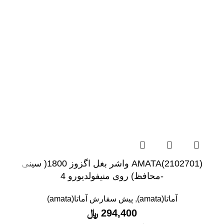
(2102701)AMATA واشر بغل اگزوز 1800( سینی
-محافظ) روی منیفولدیورو 4
آماتا(amata)
,
پیش سفارش آماتا(amata)
294,400
﷼