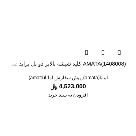
(1408008)AMATA کلید شیشه بالابر دو پل پراید صبا
آماتا(amata)
,
پیش سفارش آماتا(amata)
4,523,000
﷼
افزودن به سبد خرید