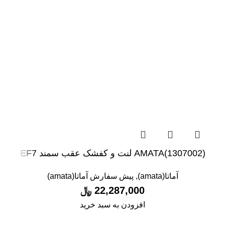
(1307002)AMATA لنت و کفشک عقب سمند EF7
آماتا(amata)
,
پیش سفارش آماتا(amata)
22,287,000
﷼
افزودن به سبد خرید