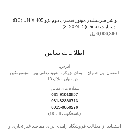
واشر سرسیلندر موتور تعمیری دوم پژو 405 BC) UNIX)
-دیناپارت-(Dina)(21202415)
6,006,300
﷼
اطلاعات تماس
آدرس:
اصفهان- پل چمران - ابتدای بزرگراه شهید ردانی پور - مجتمع نگین
نقش جهان - پلاک 18
شماره های تماس:
031-91010857
031-32366713
0913-0850276
(پاسخگویی 8 تا 19)
استفاده از مطالب فروشگاه زاهدی برای مقاصد غیر تجاری و