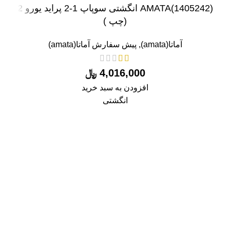
(1405242)AMATA انگشتی سوپاپ 1-2 پراید یورو 2
(چپ )
آماتا(amata)
,
پیش سفارش آماتا(amata)
4,016,000
﷼
افزودن به سبد خرید
انگشتی