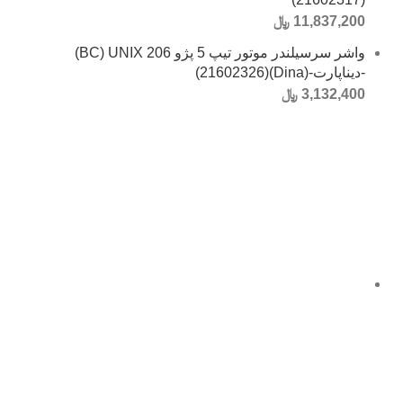
11,837,200
﷼
واشر سرسیلندر موتور تیپ 5 پژو 206 BC) UNIX)
-دیناپارت-(Dina)(21602326)
3,132,400
﷼