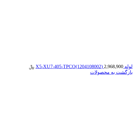
لوله X5-XU7-405-TPCO(1204108002)
2,968,900
﷼
بازگشت به محصولات