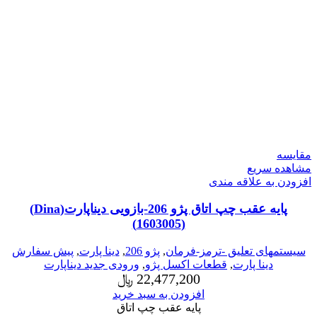
مقایسه
مشاهده سریع
افزودن به علاقه مندی
پایه عقب چپ اتاق پژو 206-بازویی دیناپارت(Dina)
(1603005)
سیستمهای تعلیق -ترمز-فرمان
,
پژو 206
,
دینا پارت
,
پیش سفارش
دینا پارت
,
قطعات اکسل پژو
,
ورودی جدید دیناپارت
22,477,200
﷼
افزودن به سبد خرید
پایه عقب چپ اتاق