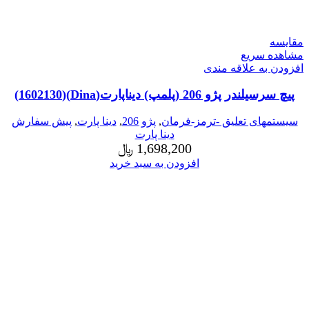
مقایسه
مشاهده سریع
افزودن به علاقه مندی
پیچ سرسیلندر پژو 206 (پلمپ) دیناپارت(Dina)(1602130)
سیستمهای تعلیق -ترمز-فرمان
,
پژو 206
,
دینا پارت
,
پیش سفارش
دینا پارت
1,698,200
﷼
افزودن به سبد خرید