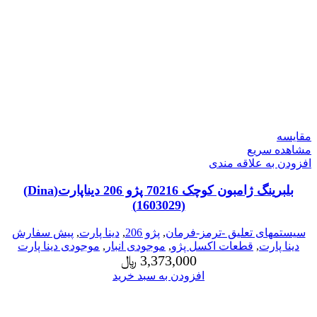
مقایسه
مشاهده سریع
افزودن به علاقه مندی
بلبرینگ ژامبون کوچک 70216 پژو 206 دیناپارت(Dina)
(1603029)
سیستمهای تعلیق -ترمز-فرمان
,
پژو 206
,
دینا پارت
,
پیش سفارش
دینا پارت
,
قطعات اکسل پژو
,
موجودی انبار
,
موجودی دینا پارت
3,373,000
﷼
افزودن به سبد خرید