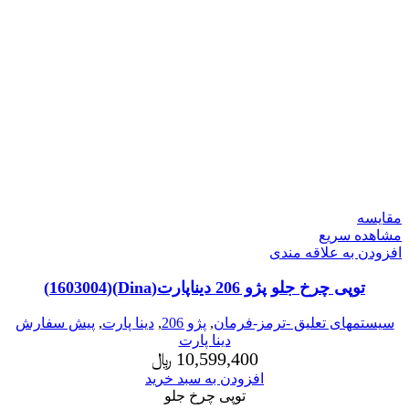
مقایسه
مشاهده سریع
افزودن به علاقه مندی
توپی چرخ جلو پژو 206 دیناپارت(Dina)(1603004)
سیستمهای تعلیق -ترمز-فرمان
,
پژو 206
,
دینا پارت
,
پیش سفارش
دینا پارت
10,599,400
﷼
افزودن به سبد خرید
توپی چرخ جلو