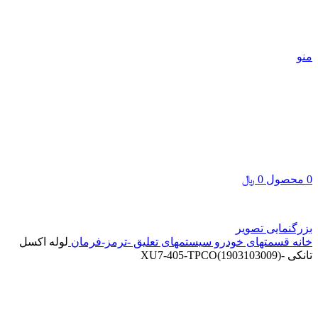
جهت اطلاع از موجودی محصولات با ما تماس بگیرید:
03191011801
،
03191011802
،
03132366713
،
03132355239
| پاسخگویی ۸ تا ۱۹
منو
0
محصول
0
﷼
بزرگنمایی تصویر
خانه
قسمتهای خودرو
سیستمهای تعلیق -ترمز-فرمان
لوله اکسل
تانکی -XU7-405-TPCO(1903103009)