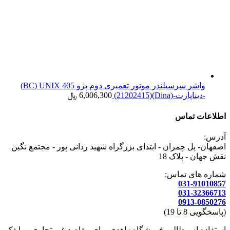
واشر سرسیلندر موتور تعمیری دوم پژو 405 BC) UNIX)
-دیناپارت-(Dina)(21202415)
6,006,300
﷼
اطلاعات تماس
آدرس:
اصفهان- پل چمران - ابتدای بزرگراه شهید ردانی پور - مجتمع نگین
نقش جهان - پلاک 18
شماره های تماس:
031-91010857
031-32366713
0913-0850276
(پاسخگویی 8 تا 19)
استفاده از مطالب فروشگاه زاهدی برای مقاصد غیر تجاری و با ذکر