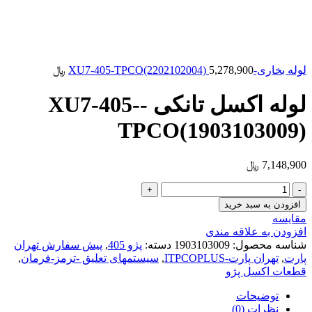
لوله بخاری-XU7-405-TPCO(2202102004)
5,278,900
﷼
لوله اکسل تانکی -XU7-405-
TPCO(1903103009)
7,148,900
﷼
لوله
اکسل
افزودن به سبد خرید
تانکی
مقایسه
-
افزودن به علاقه مندی
XU7-
شناسه محصول:
1903103009
دسته:
پژو 405
,
پیش سفارش تهران
405-
پارت
,
تهران پارت-ITPCOPLUS
,
سیستمهای تعلیق -ترمز-فرمان
,
TPCO(1903103009)
قطعات اکسل پژو
عدد
توضیحات
نظرات (0)