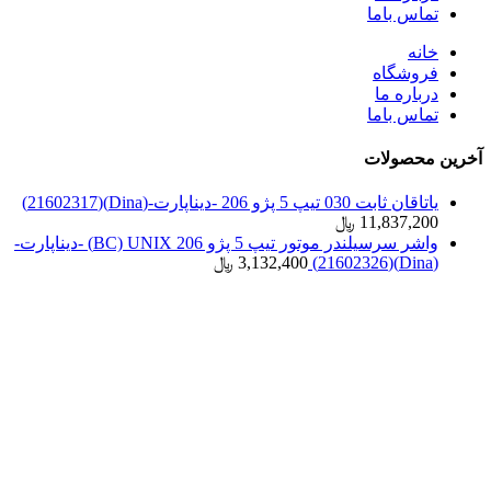
تماس باما
خانه
فروشگاه
درباره ما
تماس باما
آخرین محصولات
یاتاقان ثابت 030 تیپ 5 پژو 206 -دیناپارت-(Dina)(21602317)
11,837,200
﷼
واشر سرسیلندر موتور تیپ 5 پژو 206 BC) UNIX) -دیناپارت-
(Dina)(21602326)
3,132,400
﷼