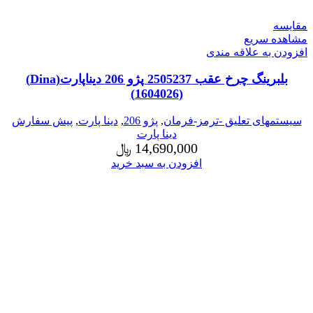
مقایسه
مشاهده سریع
افزودن به علاقه مندی
بلبرینگ چرخ عقب 2505237 پژو 206 دیناپارت(Dina)
(1604026)
سیستمهای تعلیق -ترمز-فرمان
,
پژو 206
,
دینا پارت
,
پیش سفارش
دینا پارت
14,690,000
﷼
افزودن به سبد خرید