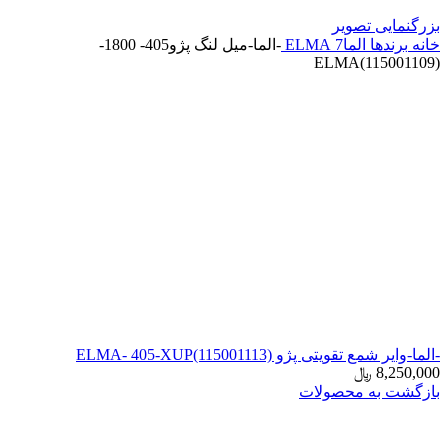
بزرگنمایی تصویر
خانه
برندها
الما7 ELMA
-الما-میل لنگ پژو405- 1800-
ELMA(115001109)
-الما-وایر شمع تقویتی پژو ELMA- 405-XUP(115001113)
8,250,000
﷼
بازگشت به محصولات