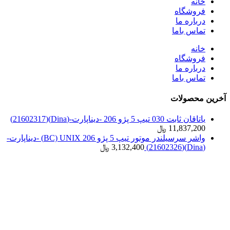
خانه
فروشگاه
درباره ما
تماس باما
خانه
فروشگاه
درباره ما
تماس باما
آخرین محصولات
یاتاقان ثابت 030 تیپ 5 پژو 206 -دیناپارت-(Dina)(21602317)
11,837,200
﷼
واشر سرسیلندر موتور تیپ 5 پژو 206 BC) UNIX) -دیناپارت-
(Dina)(21602326)
3,132,400
﷼