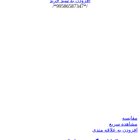
افزودن به سبد خرید
/*99586587347*/
مقایسه
مشاهده سریع
افزودن به علاقه مندی