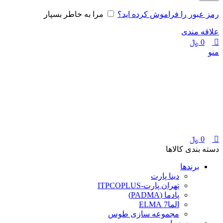
رمز عبور را فراموش کرده اید؟
مرا به خاطر بسپار
علاقه مندی
0
﷼
منو
0
﷼
دسته بندی کالاها
برندها
دینا پارت
تهران پارت-ITPCOPLUS
پادما (PADMA)
الما7 ELMA
مجموعه سازی طوس