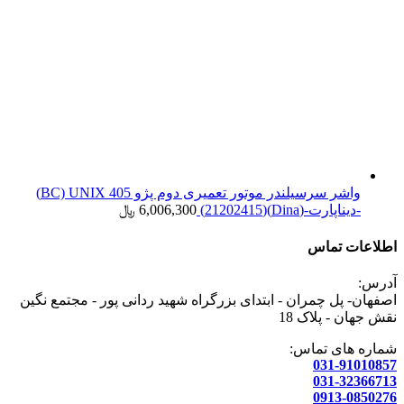
واشر سرسیلندر موتور تعمیری دوم پژو 405 BC) UNIX)
-دیناپارت-(Dina)(21202415)
6,006,300
﷼
اطلاعات تماس
آدرس:
اصفهان- پل چمران - ابتدای بزرگراه شهید ردانی پور - مجتمع نگین
نقش جهان - پلاک 18
شماره های تماس:
031-91010857
031-32366713
0913-0850276