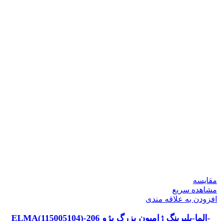
مقایسه
مشاهده سریع
افزودن به علاقه مندی
-الما-بلبرینگ ژامبون بزرگ پژو 206-ELMA(115005104)