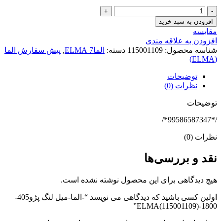
-الما-
میل
افزودن به سبد خرید
لنگ
مقایسه
پژو405-
افزودن به علاقه مندی
1800-
شناسه محصول:
115001109
دسته:
الما7 ELMA
,
پیش سفارش الما
ELMA(115001109)
(ELMA)
عدد
توضیحات
نظرات (0)
توضیحات
/*99586587347*/
نظرات (0)
نقد و بررسی‌ها
هیچ دیدگاهی برای این محصول نوشته نشده است.
اولین کسی باشید که دیدگاهی می نویسد “-الما-میل لنگ پژو405-
1800-ELMA(115001109)”