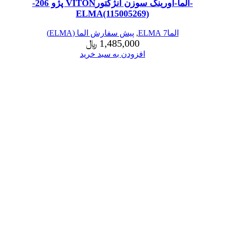
-الما-اورینگ سوزن انژکتورVITON پژو 206-
ELMA(115005269)
الما7 ELMA
,
پیش سفارش الما (ELMA)
1,485,000
﷼
افزودن به سبد خرید