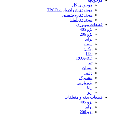
موجودیها
موجودی کل
موجودی تهران پارت TPCO
موجودی برند سنتر
موجودی آماتا
قطعات موتوری
پژو 405
پژو 206
پراید
سمند
پیکان
L90
ROA-RD
تیبا
نیسان
زانتیا
مشترک
پژو پارس
رانا
ریو
قطعات بدنه و متعلقات
پژو 405
پراید
پژو 206