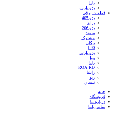
رانا
پژو پارس
قطعات برقی
پژو 405
پراید
پژو 206
سمند
مشترک
پیکان
L90
پژو پارس
تیبا
رانا
ROA-RD
زانتیا
ریو
نیسان
خانه
فروشگاه
درباره ما
تماس باما