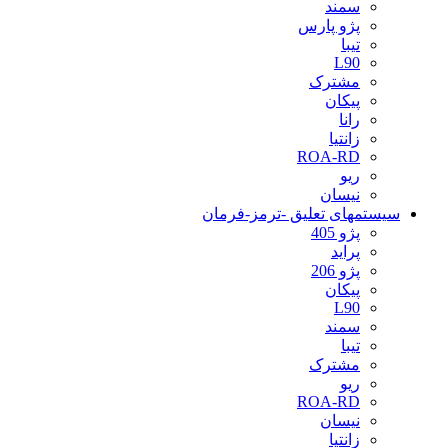
سمند
پژو پارس
تیبا
L90
مشترک
پیکان
رانا
زانتیا
ROA-RD
ریو
نیسان
سیستمهای تعلیق -ترمز-فرمان
پژو 405
پراید
پژو 206
پیکان
L90
سمند
تیبا
مشترک
ریو
ROA-RD
نیسان
زانتیا