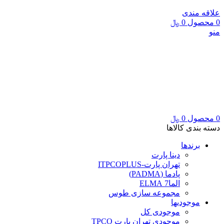
علاقه مندی
0
محصول
0
﷼
منو
0
محصول
0
﷼
دسته بندی کالاها
برندها
دینا پارت
تهران پارت-ITPCOPLUS
پادما (PADMA)
الما7 ELMA
مجموعه سازی طوس
موجودیها
موجودی کل
موجودی تهران پارت TPCO