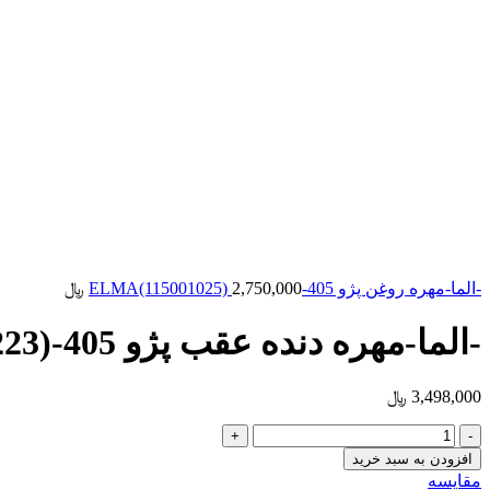
-الما-مهره روغن پژو 405-ELMA(115001025)
2,750,000
﷼
-الما-مهره دنده عقب پژو 405-ELMA(115001223)
3,498,000
﷼
افزودن به سبد خرید
مقایسه