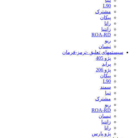
تیبا
L90
مشترک
پیکان
رانا
زانتیا
ROA-RD
ریو
نیسان
سیستمهای تعلیق -ترمز-فرمان
پژو 405
پراید
پژو 206
پیکان
L90
سمند
تیبا
مشترک
ریو
ROA-RD
نیسان
زانتیا
رانا
پژو پارس