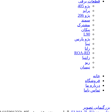
قطعات برقی
پژو 405
پراید
پژو 206
سمند
مشترک
پیکان
L90
پژو پارس
تیبا
رانا
ROA-RD
زانتیا
ریو
نیسان
خانه
فروشگاه
درباره ما
تماس باما
بزرگنمایی تصویر