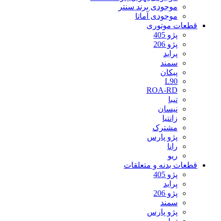
موجودی برند سنتر
موجودی آماتا
قطعات موتوری
پژو 405
پژو 206
پراید
سمند
پیکان
L90
ROA-RD
تیبا
نیسان
زانتیا
مشترک
پژو پارس
رانا
ریو
قطعات بدنه و متعلقات
پژو 405
پراید
پژو 206
سمند
پژو پارس