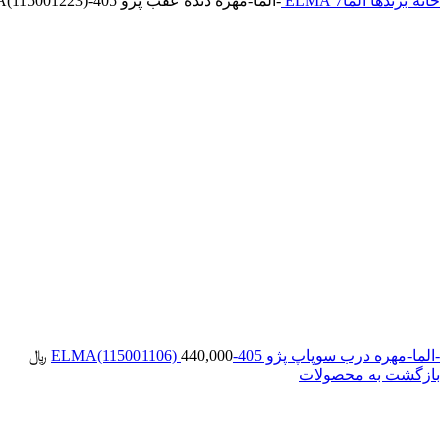
خانه
برندها
الما7 ELMA
-الما-مهره دنده عقب پژو 405-ELMA(115001223)
-الما-مهره درب سوپاپ پژو 405-ELMA(115001106)
440,000
﷼
بازگشت به محصولات