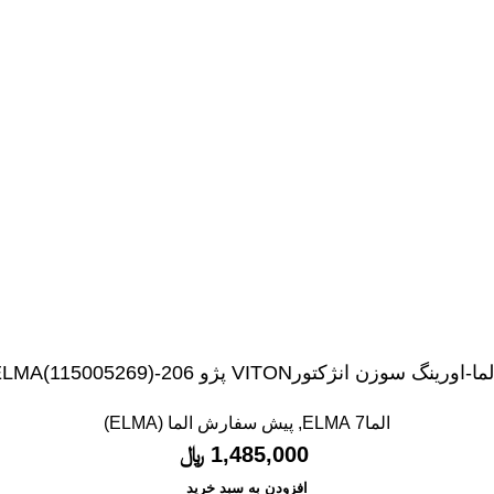
ما-اورینگ سوزن انژکتورVITON پژو 206-ELMA(115005269)
الما7 ELMA
,
پیش سفارش الما (ELMA)
1,485,000
﷼
افزودن به سبد خرید