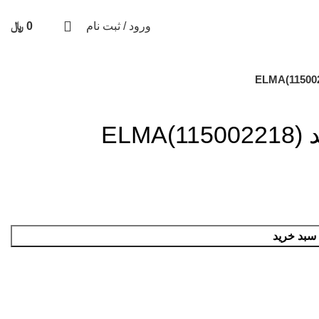
031
| پاسخگویی ۸ تا ۱۹
ورود / ثبت نام
0
﷼
 سبد خرید