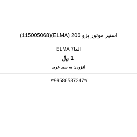
استپر موتور پژو 206 (ELMA)(115005068)
الما7 ELMA
1
﷼
افزودن به سبد خرید
/*99586587347*/