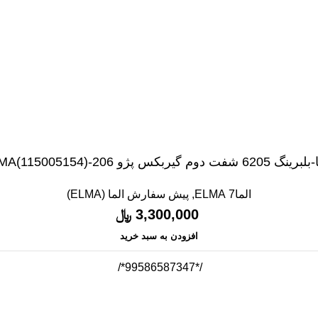
6 شفت دوم گیربکس پژو 206-ELMA(115005154)
الما7 ELMA
,
پیش سفارش الما (ELMA)
3,300,000
﷼
افزودن به سبد خرید
/*99586587347*/