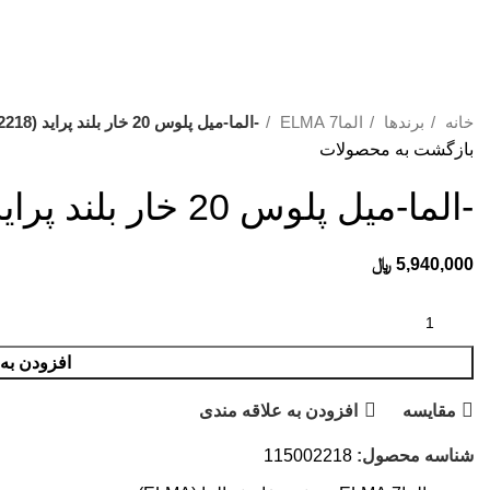
صولات با ما تماس بگیرید:
03191011801
،
03191011802
،
03132366713
،
32355239
خانه
برندها
الما7 ELMA
-الما-میل پلوس 20 خار بلند پراید ELMA(115002218)
بازگشت به محصولات
-الما-میل پلوس 20 خار بلند پراید ELMA(115002218)
5,940,000
﷼
افزودن به
مقایسه
افزودن به علاقه مندی
شناسه محصول:
115002218