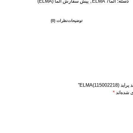
دسته:
الما7 ELMA
,
پیش سفارش الما (ELMA)
توضیحات
نظرات (0)
 شده‌اند
*