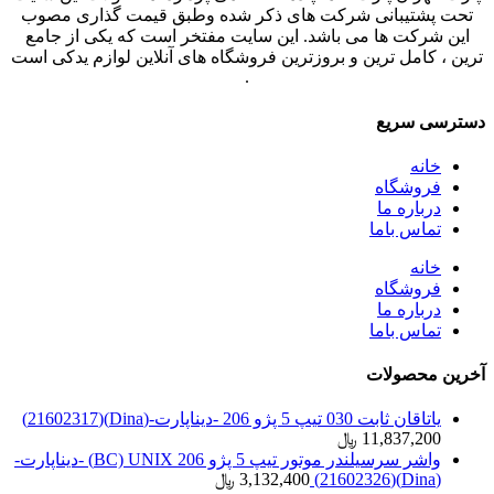
تحت پشتیبانی شرکت های ذکر شده وطبق قیمت گذاری مصوب
این شرکت ها می باشد. این سایت مفتخر است که یکی از جامع
ترین ، کامل ترین و بروزترین فروشگاه های آنلاین لوازم یدکی است
.
دسترسی سریع
خانه
فروشگاه
درباره ما
تماس باما
خانه
فروشگاه
درباره ما
تماس باما
آخرین محصولات
یاتاقان ثابت 030 تیپ 5 پژو 206 -دیناپارت-(Dina)(21602317)
11,837,200
﷼
واشر سرسیلندر موتور تیپ 5 پژو 206 BC) UNIX) -دیناپارت-
(Dina)(21602326)
3,132,400
﷼