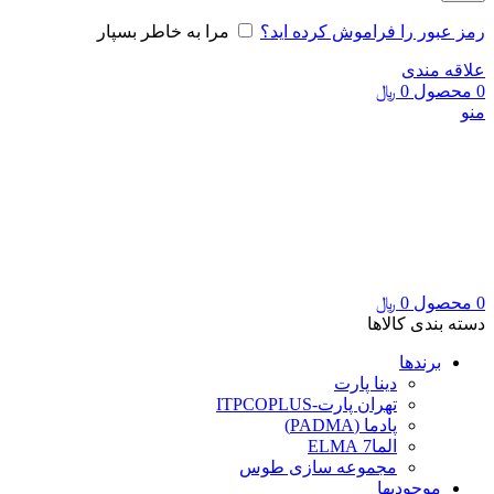
رمز عبور را فراموش کرده اید؟
مرا به خاطر بسپار
علاقه مندی
0
محصول
0
﷼
منو
0
محصول
0
﷼
دسته بندی کالاها
برندها
دینا پارت
تهران پارت-ITPCOPLUS
پادما (PADMA)
الما7 ELMA
مجموعه سازی طوس
موجودیها