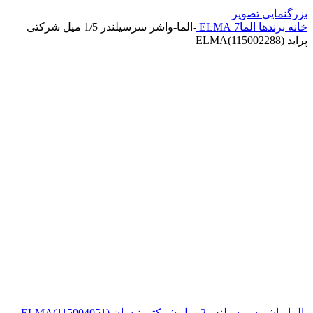
بزرگنمایی تصویر
خانه
برندها
الما7 ELMA
-الما-واشر سرسیلندر 1/5 میل شرکتی
پراید ELMA(115002288)
-الما-واشر سر سیلندر 2 میل شرکتی نیسان ELMA(115004051)