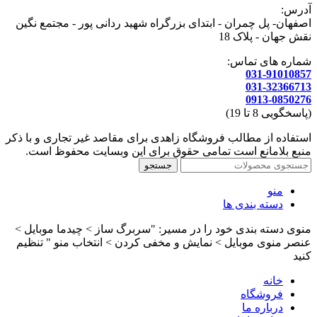
آدرس:
اصفهان- پل چمران - ابتدای بزرگراه شهید ردانی پور - مجتمع نگین
نقش جهان - پلاک 18
شماره های تماس:
031-91010857
031-32366713
0913-0850276
(پاسخگویی 8 تا 19)
استفاده از مطالب فروشگاه زاهدی برای مقاصد غیر تجاری و با ذکر
منبع بلامانع است تمامی حقوق برای این وبسایت محفوظ است.
جستجو
منو
دسته بندی ها
منوی دسته بندی خود را در مسیر: "سربرگ ساز > چیدما موبایل >
عنصر منوی موبایل > نمایش و مخفی کردن > انتخاب منو " تنظیم
کنید
خانه
فروشگاه
درباره ما