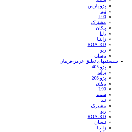
سمند
پژو پارس
تیبا
L90
مشترک
پیکان
رانا
زانتیا
ROA-RD
ریو
نیسان
سیستمهای تعلیق -ترمز-فرمان
پژو 405
پراید
پژو 206
پیکان
L90
سمند
تیبا
مشترک
ریو
ROA-RD
نیسان
زانتیا