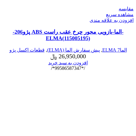
مقایسه
مشاهده سریع
افزودن به علاقه مندی
-الما-بازویی محور چرخ عقب راست ABS پژو206-
ELMA(115005195)
الما7 ELMA
,
پیش سفارش الما (ELMA)
,
قطعات اکسل پژو
26,950,000
﷼
افزودن به سبد خرید
/*99586587347*/