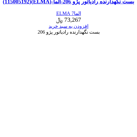
بست نگهدارنده رادیاتور پژو 206-الما-(ELMA)(115005192)
الما7 ELMA
73,267
﷼
افزودن به سبد خرید
بست نگهدارنده رادیاتور پژو 206