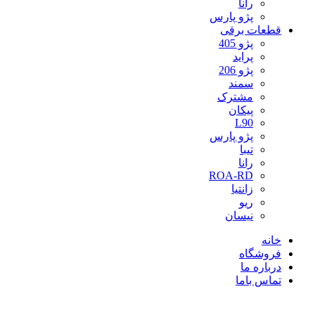
رانا
پژو پارس
قطعات برقی
پژو 405
پراید
پژو 206
سمند
مشترک
پیکان
L90
پژو پارس
تیبا
رانا
ROA-RD
زانتیا
ریو
نیسان
خانه
فروشگاه
درباره ما
تماس باما