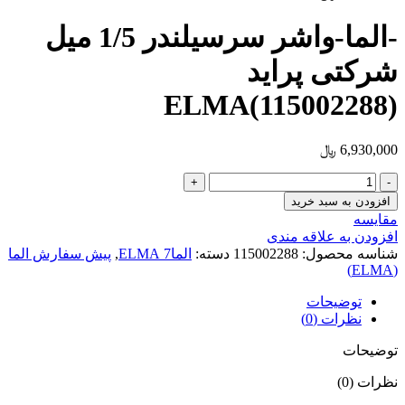
-الما-واشر سرسیلندر 1/5 میل
شرکتی پراید
ELMA(115002288)
6,930,000
﷼
-الما-
واشر
افزودن به سبد خرید
سرسیلندر
مقایسه
1/5
افزودن به علاقه مندی
میل
شناسه محصول:
115002288
دسته:
الما7 ELMA
,
پیش سفارش الما
شرکتی
(ELMA)
پراید
ELMA(115002288)
توضیحات
عدد
نظرات (0)
توضیحات
نظرات (0)