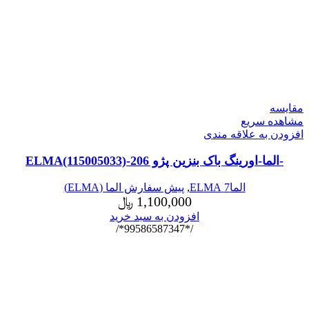
مقایسه
مشاهده سریع
افزودن به علاقه مندی
-الما-اورینگ باک بنزین پژو 206-ELMA(115005033)
الما7 ELMA
,
پیش سفارش الما (ELMA)
1,100,000
﷼
افزودن به سبد خرید
/*99586587347*/