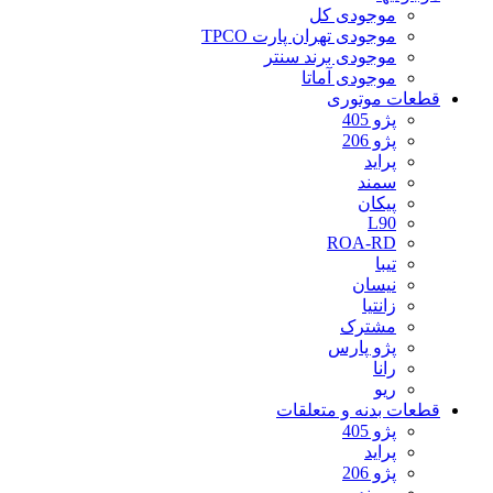
موجودی کل
موجودی تهران پارت TPCO
موجودی برند سنتر
موجودی آماتا
قطعات موتوری
پژو 405
پژو 206
پراید
سمند
پیکان
L90
ROA-RD
تیبا
نیسان
زانتیا
مشترک
پژو پارس
رانا
ریو
قطعات بدنه و متعلقات
پژو 405
پراید
پژو 206