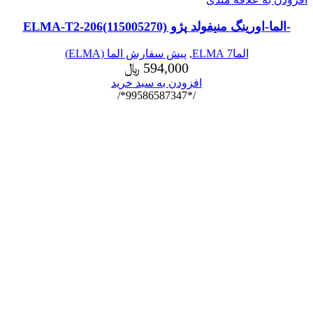
-الما-اورینگ منیفولد پژو ELMA-T2-206(115005270)
الما7 ELMA
,
پیش سفارش الما (ELMA)
594,000
﷼
افزودن به سبد خرید
/*99586587347*/