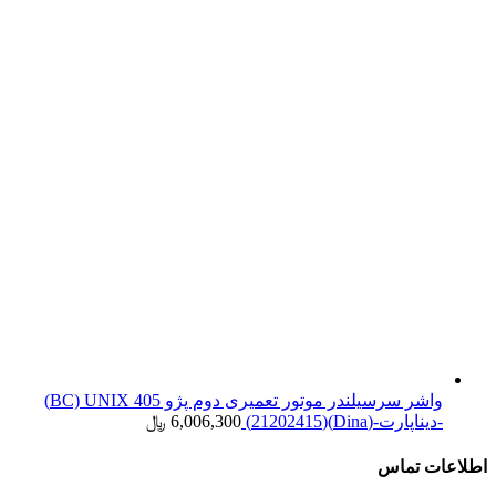
واشر سرسیلندر موتور تعمیری دوم پژو 405 BC) UNIX)
-دیناپارت-(Dina)(21202415)
6,006,300
﷼
اطلاعات تماس