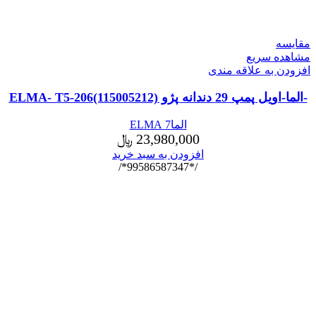
مقایسه
مشاهده سریع
افزودن به علاقه مندی
-الما-اویل پمپ 29 دندانه پژو ELMA- T5-206(115005212)
الما7 ELMA
23,980,000
﷼
افزودن به سبد خرید
/*99586587347*/