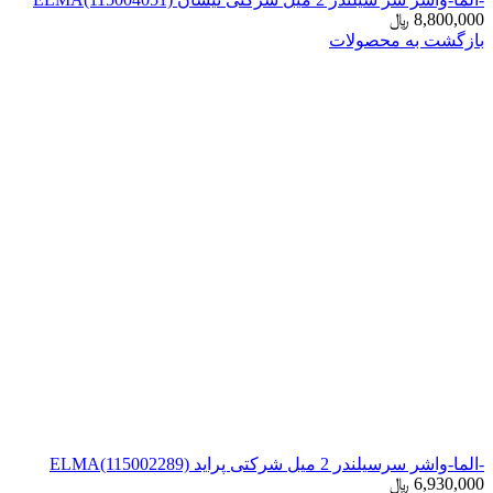
8,800,000
﷼
بازگشت به محصولات
-الما-واشر سرسیلندر 2 میل شرکتی پراید ELMA(115002289)
6,930,000
﷼