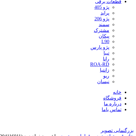
قطعات برقی
پژو 405
پراید
پژو 206
سمند
مشترک
پیکان
L90
پژو پارس
تیبا
رانا
ROA-RD
زانتیا
ریو
نیسان
خانه
فروشگاه
درباره ما
تماس باما
بزرگنمایی تصویر