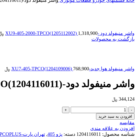
خانه
قسمتهای خودرو
قطعات موتوری
واشر منیفولد دود-XU7-405-TPCO(1204116011)
واشر منیفولد دود -XU9-405-2000-TPCO(1205112002)
1,318,900
﷼
بازگشت به محصولات
واشر منیفولد هوا جدید-XU7-405-TPCO(1204109006)
768,900
﷼
واشر منیفولد دود-XU7-405-TPCO(1204116011)
344,124
﷼
واشر
منیفولد
افزودن به سبد خرید
دود-
مقایسه
XU7-
افزودن به علاقه مندی
405-
شناسه محصول:
1204116011
دسته:
پژو 405
,
تهران پارت-ITPCOPLUS