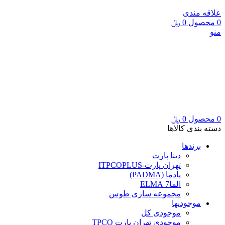
علاقه مندی
0
محصول
0
﷼
منو
0
محصول
0
﷼
دسته بندی کالاها
برندها
دینا پارت
تهران پارت-ITPCOPLUS
پادما (PADMA)
الما7 ELMA
مجموعه سازی طوس
موجودیها
موجودی کل
موجودی تهران پارت TPCO