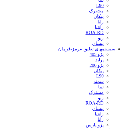
تیبا
L90
مشترک
پیکان
رانا
زانتیا
ROA-RD
ریو
نیسان
سیستمهای تعلیق -ترمز-فرمان
پژو 405
پراید
پژو 206
پیکان
L90
سمند
تیبا
مشترک
ریو
ROA-RD
نیسان
زانتیا
رانا
پژو پارس