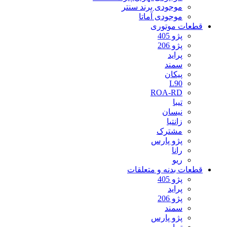
موجودی برند سنتر
موجودی آماتا
قطعات موتوری
پژو 405
پژو 206
پراید
سمند
پیکان
L90
ROA-RD
تیبا
نیسان
زانتیا
مشترک
پژو پارس
رانا
ریو
قطعات بدنه و متعلقات
پژو 405
پراید
پژو 206
سمند
پژو پارس