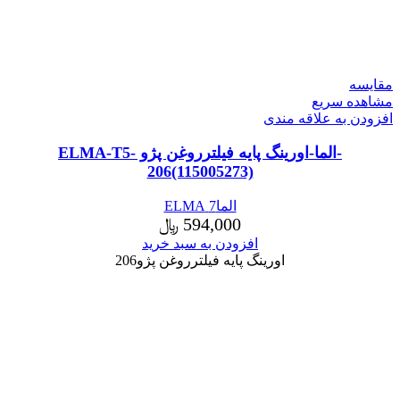
مقایسه
مشاهده سریع
افزودن به علاقه مندی
-الما-اورینگ پایه فیلترروغن پژو ELMA-T5-
206(115005273)
الما7 ELMA
594,000
﷼
افزودن به سبد خرید
اورینگ پایه فیلترروغن پژو206