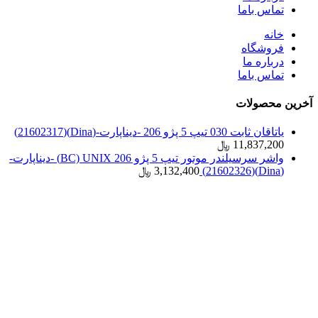
تماس باما
خانه
فروشگاه
درباره ما
تماس باما
آخرین محصولات
یاتاقان ثابت 030 تیپ 5 پژو 206 -دیناپارت-(Dina)(21602317)
11,837,200
﷼
واشر سرسیلندر موتور تیپ 5 پژو 206 BC) UNIX) -دیناپارت-
(Dina)(21602326)
3,132,400
﷼