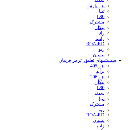
سمند
پژو پارس
تیبا
L90
مشترک
پیکان
رانا
زانتیا
ROA-RD
ریو
نیسان
سیستمهای تعلیق -ترمز-فرمان
پژو 405
پراید
پژو 206
پیکان
L90
سمند
تیبا
مشترک
ریو
ROA-RD
نیسان
زانتیا