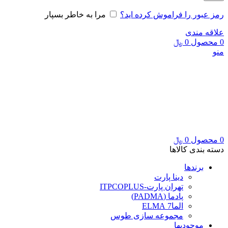
رمز عبور را فراموش کرده اید؟
مرا به خاطر بسپار
علاقه مندی
0
محصول
0
﷼
منو
0
محصول
0
﷼
دسته بندی کالاها
برندها
دینا پارت
تهران پارت-ITPCOPLUS
پادما (PADMA)
الما7 ELMA
مجموعه سازی طوس
موجودیها