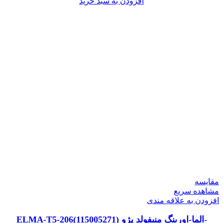
افزودن به سبد خرید
مقایسه
مشاهده سریع
افزودن به علاقه مندی
-الما-اورینگ منیفولد پژو ELMA-T5-206(115005271)