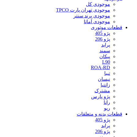
موجودی کل
موجودی تهران پارت TPCO
موجودی برند سنتر
موجودی آماتا
قطعات موتوری
پژو 405
پژو 206
پراید
سمند
پیکان
L90
ROA-RD
تیبا
نیسان
زانتیا
مشترک
پژو پارس
رانا
ریو
قطعات بدنه و متعلقات
پژو 405
پراید
پژو 206