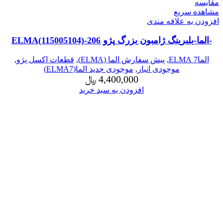
مقایسه
مشاهده سریع
افزودن به علاقه مندی
-الما-بلبرینگ ژامبون بزرگ پژو 206-ELMA(115005104)
الما7 ELMA
,
پیش سفارش الما (ELMA)
,
قطعات اکسل پژو
,
موجودی انبار
,
موجودی جدید الما(ELMA7)
4,400,000
﷼
افزودن به سبد خرید