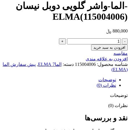
-الما-واشر گلویی دوبل نیسان
ELMA(115004006)
880,000
﷼
-الما-
واشر
افزودن به سبد خرید
گلویی
مقایسه
دوبل
افزودن به علاقه مندی
نیسان
شناسه محصول:
115004006
دسته:
الما7 ELMA
,
پیش سفارش الما
ELMA(115004006)
(ELMA)
عدد
توضیحات
نظرات (0)
توضیحات
نظرات (0)
نقد و بررسی‌ها