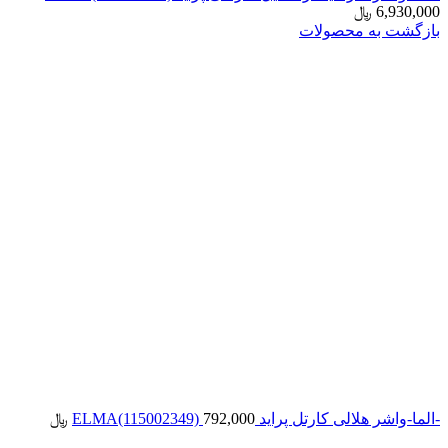
6,930,000
﷼
بازگشت به محصولات
-الما-واشر هلالی کارتل پراید ELMA(115002349)
792,000
﷼