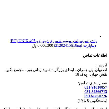
واشر سرسیلندر موتور تعمیری دوم پژو 405 BC) UNIX)
-دیناپارت-(Dina)(21202415)
6,006,300
﷼
اطلاعات تماس
آدرس:
اصفهان- پل چمران - ابتدای بزرگراه شهید ردانی پور - مجتمع نگین
نقش جهان - پلاک 18
شماره های تماس:
031-91010857
031-32366713
0913-0850276
(پاسخگویی 8 تا 19)