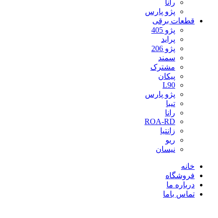
رانا
پژو پارس
قطعات برقی
پژو 405
پراید
پژو 206
سمند
مشترک
پیکان
L90
پژو پارس
تیبا
رانا
ROA-RD
زانتیا
ریو
نیسان
خانه
فروشگاه
درباره ما
تماس باما