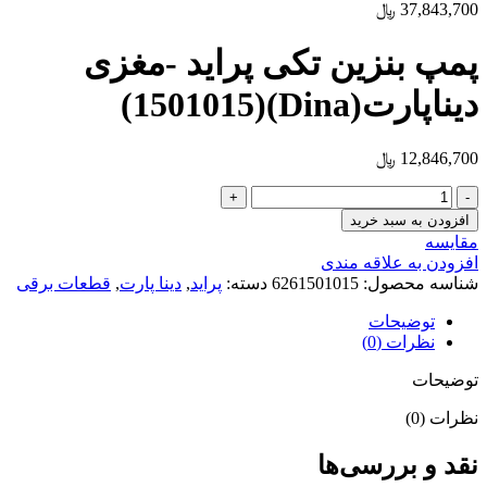
37,843,700
﷼
پمپ بنزین تکی پراید -مغزی
دیناپارت(Dina)(1501015)
12,846,700
﷼
افزودن به سبد خرید
مقایسه
افزودن به علاقه مندی
شناسه محصول:
6261501015
دسته:
پراید
,
دینا پارت
,
قطعات برقی
توضیحات
نظرات (0)
توضیحات
نظرات (0)
نقد و بررسی‌ها