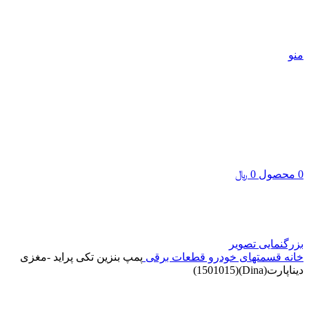
جهت اطلاع از موجودی محصولات با ما تماس بگیرید:
03191011801
،
03191011802
،
03132366713
،
03132355239
| پاسخگویی ۸ تا ۱۹
منو
0
محصول
0
﷼
بزرگنمایی تصویر
خانه
قسمتهای خودرو
قطعات برقی
پمپ بنزین تکی پراید -مغزی
دیناپارت(Dina)(1501015)