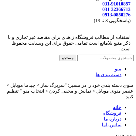
031-91010857
031-32366713
0913-0850276
(پاسخگویی 8 تا 19)
استفاده از مطالب فروشگاه زاهدی برای مقاصد غیر تجاری و با
ذکر منبع بلامانع است تمامی حقوق برای این وبسایت محفوظ
است.
جستجو
منو
دسته بندی ها
منوی دسته بندی خود را در مسیر: "سربرگ ساز > چیدما موبایل >
عنصر منوی موبایل > نمایش و مخفی کردن > انتخاب منو " تنظیم
کنید
خانه
فروشگاه
درباره ما
تماس باما
سبد خرید