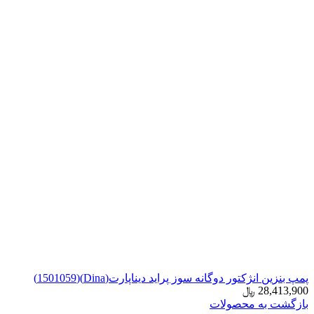
پمپ بنزین انژکتور دوگانه سوز پراید دیناپارت(Dina)(1501059)
28,413,900
﷼
بازگشت به محصولات