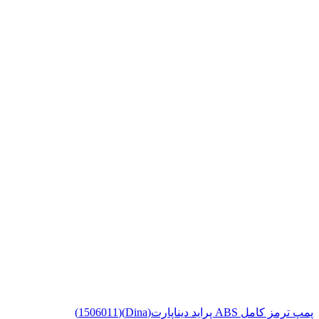
پمپ ترمز کامل ABS پراید دیناپارت(Dina)(1506011)