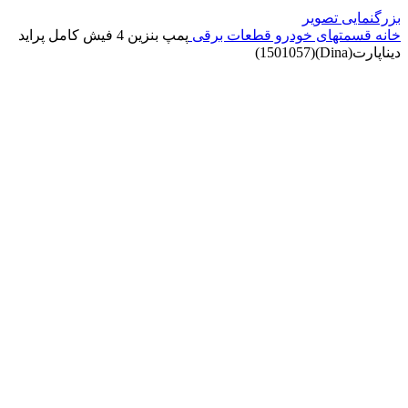
بزرگنمایی تصویر
خانه
قسمتهای خودرو
قطعات برقی
پمپ بنزین 4 فیش کامل پراید
دیناپارت(Dina)(1501057)