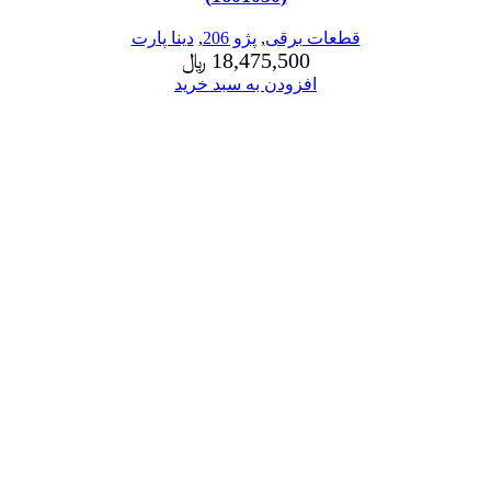
قطعات برقی
,
پژو 206
,
دینا پارت
18,475,500
﷼
افزودن به سبد خرید