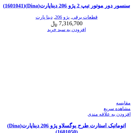
سنسور دور موتور تیپ 2 پژو 206 دیناپارت(Dina)(1601041)
قطعات برقی
,
پژو 206
,
دینا پارت
7,316,700
﷼
افزودن به سبد خرید
مقایسه
مشاهده سریع
افزودن به علاقه مندی
اتوماتیک استارت طرح یوگسلاو پژو 206 دیناپارت(Dina)
(1601050)