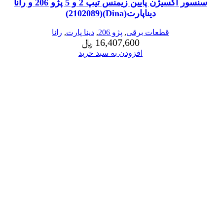
سنسور اکسیژن پایین زیمنس تیپ 2 و 5 پژو 206 و رانا
دیناپارت(Dina)(2102089)
قطعات برقی
,
پژو 206
,
دینا پارت
,
رانا
16,407,600
﷼
افزودن به سبد خرید