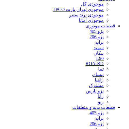
موجودی کل
موجودی تهران پارت TPCO
موجودی برند سنتر
موجودی آماتا
قطعات موتوری
پژو 405
پژو 206
پراید
سمند
پیکان
L90
ROA-RD
تیبا
نیسان
زانتیا
مشترک
پژو پارس
رانا
ریو
قطعات بدنه و متعلقات
پژو 405
پراید
پژو 206