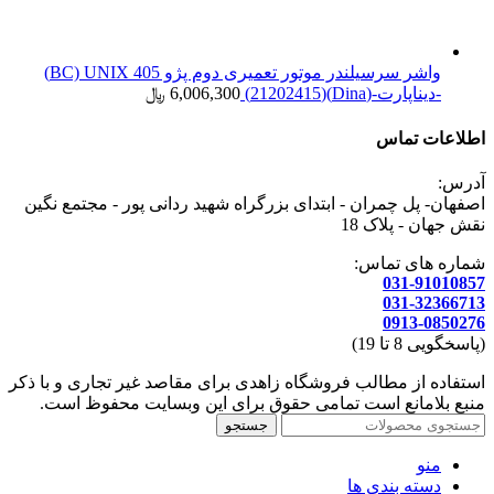
واشر سرسیلندر موتور تعمیری دوم پژو 405 BC) UNIX)
-دیناپارت-(Dina)(21202415)
6,006,300
﷼
اطلاعات تماس
آدرس:
اصفهان- پل چمران - ابتدای بزرگراه شهید ردانی پور - مجتمع نگین
نقش جهان - پلاک 18
شماره های تماس:
031-91010857
031-32366713
0913-0850276
(پاسخگویی 8 تا 19)
استفاده از مطالب فروشگاه زاهدی برای مقاصد غیر تجاری و با ذکر
منبع بلامانع است تمامی حقوق برای این وبسایت محفوظ است.
جستجو
منو
دسته بندی ها