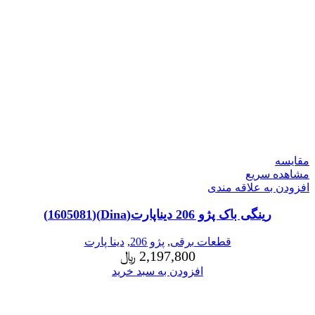
مقایسه
مشاهده سریع
افزودن به علاقه مندی
رینگی باک پژو 206 دیناپارت(Dina)(1605081)
قطعات برقی
,
پژو 206
,
دینا پارت
2,197,800
﷼
افزودن به سبد خرید