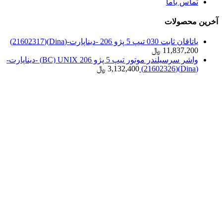
تماس باما
آخرین محصولات
یاتاقان ثابت 030 تیپ 5 پژو 206 -دیناپارت-(Dina)(21602317)
11,837,200
﷼
واشر سرسیلندر موتور تیپ 5 پژو 206 BC) UNIX) -دیناپارت-
(Dina)(21602326)
3,132,400
﷼