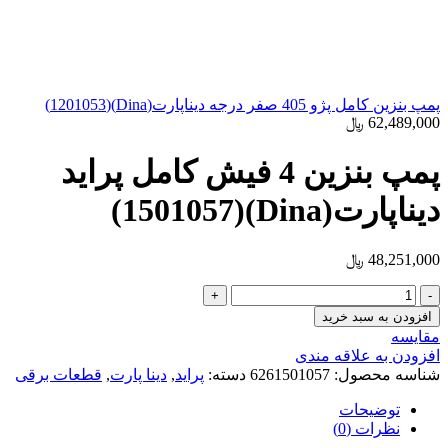
پمپ بنزین کامل پژو 405 صفر درجه دیناپارت(Dina)(1201053)
62,489,000
﷼
پمپ بنزین 4 فیش کامل پراید
دیناپارت(Dina)(1501057)
48,251,000
﷼
پمپ
بنزین
افزودن به سبد خرید
4
مقایسه
فیش
افزودن به علاقه مندی
کامل
شناسه محصول:
6261501057
دسته:
پراید
,
دینا پارت
,
قطعات برقی
پراید
دیناپارت(Dina)
توضیحات
(1501057)
نظرات (0)
عدد