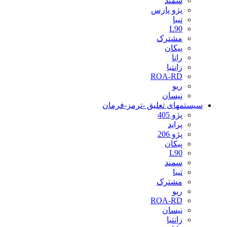
سمند
پژو پارس
تیبا
L90
مشترک
پیکان
رانا
زانتیا
ROA-RD
ریو
نیسان
سیستمهای تعلیق -ترمز-فرمان
پژو 405
پراید
پژو 206
پیکان
L90
سمند
تیبا
مشترک
ریو
ROA-RD
نیسان
زانتیا