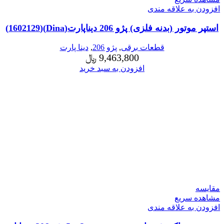
افزودن به علاقه مندی
استپر موتور (بدنه فلزی) پژو 206 دیناپارت(Dina)(1602129)
قطعات برقی
,
پژو 206
,
دینا پارت
9,463,800
﷼
افزودن به سبد خرید
مقایسه
مشاهده سریع
افزودن به علاقه مندی