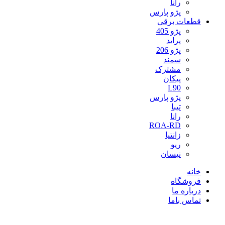
رانا
پژو پارس
قطعات برقی
پژو 405
پراید
پژو 206
سمند
مشترک
پیکان
L90
پژو پارس
تیبا
رانا
ROA-RD
زانتیا
ریو
نیسان
خانه
فروشگاه
درباره ما
تماس باما