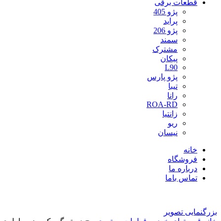
قطعات برقی
پژو 405
پراید
پژو 206
سمند
مشترک
پیکان
L90
پژو پارس
تیبا
رانا
ROA-RD
زانتیا
ریو
نیسان
خانه
فروشگاه
درباره ما
تماس باما
بزرگنمایی تصویر