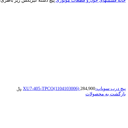
خانه
قسمتهای خودرو
قطعات موتوری
پیچ دسته گیربکس زیر باطری-XU7-405-TPCO(1402103022)
پیچ درب سوپاپ-XU7-405-TPCO(1104103006)
284,900
﷼
بازگشت به محصولات