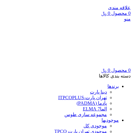
علاقه مندی
0
محصول
0
﷼
منو
0
محصول
0
﷼
دسته بندی کالاها
برندها
دینا پارت
تهران پارت-ITPCOPLUS
پادما (PADMA)
الما7 ELMA
مجموعه سازی طوس
موجودیها
موجودی کل
موجودی تهران پارت TPCO