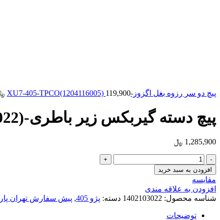
پیچ دو سر رزوه بغل اگزوز-XU7-405-TPCO(1204116005)
119,900
﷼
پیچ دسته گیربکس زیر باطری-XU7-405-TPCO(1402103022)
1,285,900
﷼
پیچ
دسته
افزودن به سبد خرید
گیربکس
مقایسه
زیر
افزودن به علاقه مندی
باطری-
شناسه محصول:
1402103022
دسته:
پژو 405
,
پیش سفارش تهران پار
XU7-
405-
توضیحات