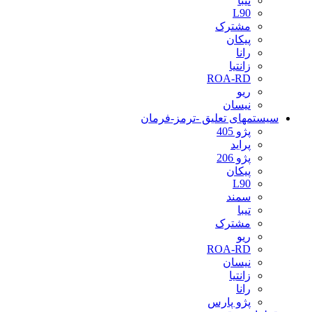
تیبا
L90
مشترک
پیکان
رانا
زانتیا
ROA-RD
ریو
نیسان
سیستمهای تعلیق -ترمز-فرمان
پژو 405
پراید
پژو 206
پیکان
L90
سمند
تیبا
مشترک
ریو
ROA-RD
نیسان
زانتیا
رانا
پژو پارس