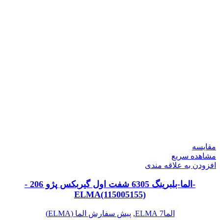
مقایسه
مشاهده سریع
افزودن به علاقه مندی
-الما-بلبرینگ 6305 شفت اول گیربکس پژو 206 -
ELMA(115005155)
الما7 ELMA
,
پیش سفارش الما (ELMA)