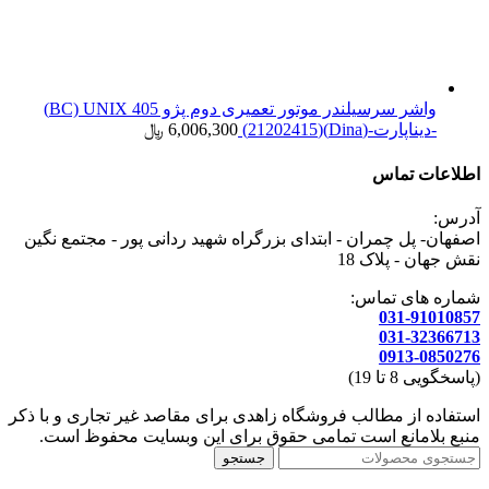
واشر سرسیلندر موتور تعمیری دوم پژو 405 BC) UNIX)
-دیناپارت-(Dina)(21202415)
6,006,300
﷼
اطلاعات تماس
آدرس:
اصفهان- پل چمران - ابتدای بزرگراه شهید ردانی پور - مجتمع نگین
نقش جهان - پلاک 18
شماره های تماس:
031-91010857
031-32366713
0913-0850276
(پاسخگویی 8 تا 19)
استفاده از مطالب فروشگاه زاهدی برای مقاصد غیر تجاری و با ذکر
منبع بلامانع است تمامی حقوق برای این وبسایت محفوظ است.
جستجو