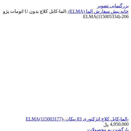
بزرگنمایی تصویر
خانه
پیش سفارش الما (ELMA)
-الما-کابل کلاچ بدون U اتومات پژو
206-ELMA(115005334)
-الما-کابل کلاچ انژکتوری 83 پیکان -ELMA(115003177)
4,950,000
﷼
بازگشت به محصولات