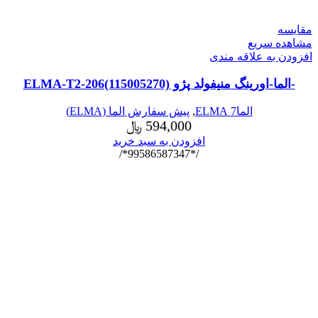
مقایسه
مشاهده سریع
افزودن به علاقه مندی
-الما-اورینگ منیفولد پژو ELMA-T2-206(115005270)
الما7 ELMA
,
پیش سفارش الما (ELMA)
594,000
﷼
افزودن به سبد خرید
/*99586587347*/