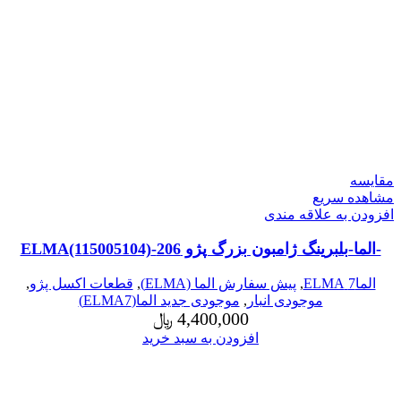
مقایسه
مشاهده سریع
افزودن به علاقه مندی
-الما-بلبرینگ ژامبون بزرگ پژو 206-ELMA(115005104)
الما7 ELMA
,
پیش سفارش الما (ELMA)
,
قطعات اکسل پژو
,
موجودی انبار
,
موجودی جدید الما(ELMA7)
4,400,000
﷼
افزودن به سبد خرید