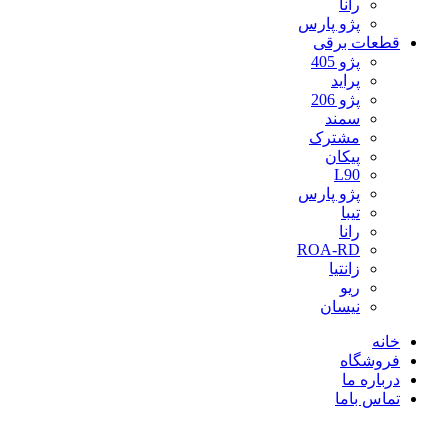
رانا
پژو پارس
قطعات برقی
پژو 405
پراید
پژو 206
سمند
مشترک
پیکان
L90
پژو پارس
تیبا
رانا
ROA-RD
زانتیا
ریو
نیسان
خانه
فروشگاه
درباره ما
تماس باما