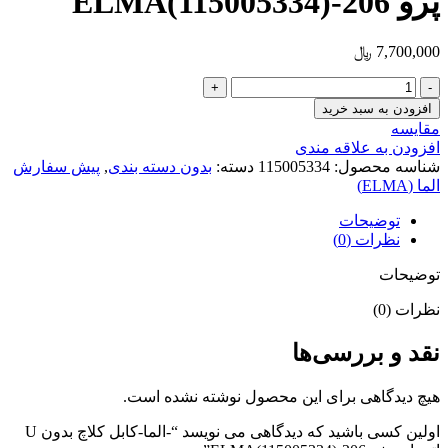
پژو 206-ELMA(115005334)
7,700,000
﷼
-الما-
کابل
افزودن به سبد خرید
کلاچ
مقایسه
بدون
افزودن به علاقه مندی
U
شناسه محصول:
115005334
دسته:
بدون دسته بندی
,
پیش سفارش
اتومات
الما (ELMA)
پژو
206-
توضیحات
ELMA(115005334)
نظرات (0)
عدد
توضیحات
نظرات (0)
نقد و بررسی‌ها
هیچ دیدگاهی برای این محصول نوشته نشده است.
اولین کسی باشید که دیدگاهی می نویسد “-الما-کابل کلاچ بدون U