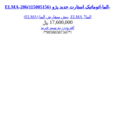
-الما-اتوماتیک استارت جدید پژو ELMA-206(115005156)
الما7 ELMA
,
پیش سفارش الما (ELMA)
17,600,000
﷼
افزودن به سبد خرید
/*99586587347*/