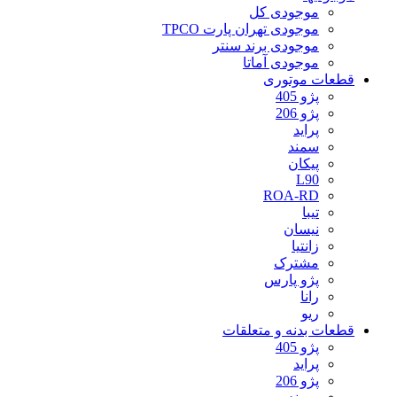
موجودی کل
موجودی تهران پارت TPCO
موجودی برند سنتر
موجودی آماتا
قطعات موتوری
پژو 405
پژو 206
پراید
سمند
پیکان
L90
ROA-RD
تیبا
نیسان
زانتیا
مشترک
پژو پارس
رانا
ریو
قطعات بدنه و متعلقات
پژو 405
پراید
پژو 206