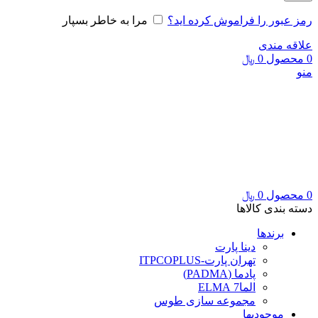
رمز عبور را فراموش کرده اید؟
مرا به خاطر بسپار
علاقه مندی
0
محصول
0
﷼
منو
0
محصول
0
﷼
دسته بندی کالاها
برندها
دینا پارت
تهران پارت-ITPCOPLUS
پادما (PADMA)
الما7 ELMA
مجموعه سازی طوس
موجودیها