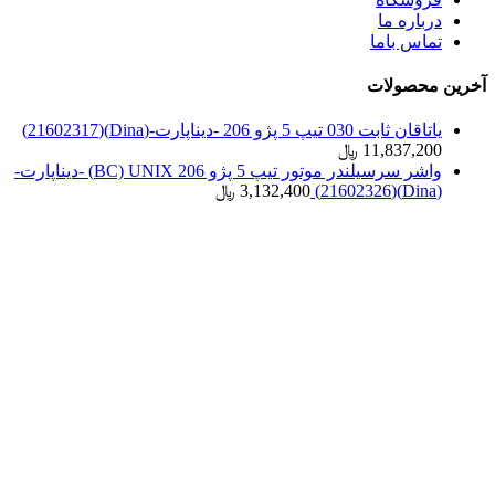
درباره ما
تماس باما
آخرین محصولات
یاتاقان ثابت 030 تیپ 5 پژو 206 -دیناپارت-(Dina)(21602317)
11,837,200
﷼
واشر سرسیلندر موتور تیپ 5 پژو 206 BC) UNIX) -دیناپارت-
(Dina)(21602326)
3,132,400
﷼