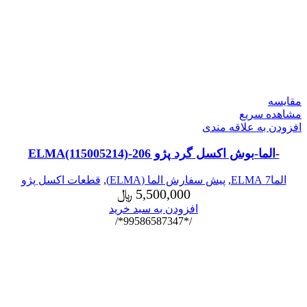
مقایسه
مشاهده سریع
افزودن به علاقه مندی
-الما-بوش اکسل گرد پژو 206-ELMA(115005214)
الما7 ELMA
,
پیش سفارش الما (ELMA)
,
قطعات اکسل پژو
5,500,000
﷼
افزودن به سبد خرید
/*99586587347*/