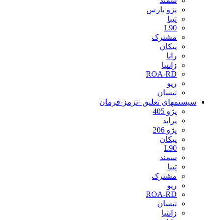
سمند
پژو پارس
تیبا
L90
مشترک
پیکان
رانا
زانتیا
ROA-RD
ریو
نیسان
سیستمهای تعلیق -ترمز-فرمان
پژو 405
پراید
پژو 206
پیکان
L90
سمند
تیبا
مشترک
ریو
ROA-RD
نیسان
زانتیا