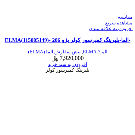
مقایسه
مشاهده سریع
افزودن به علاقه مندی
-الما-بلبرینگ کمپرسور کولر پژو 206 -ELMA(115005149)
الما7 ELMA
,
پیش سفارش الما (ELMA)
7,920,000
﷼
افزودن به سبد خرید
بلبرینگ کمپرسور کولر