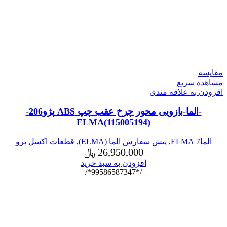
مقایسه
مشاهده سریع
افزودن به علاقه مندی
-الما-بازویی محور چرخ عقب چپ ABS پژو206-
ELMA(115005194)
الما7 ELMA
,
پیش سفارش الما (ELMA)
,
قطعات اکسل پژو
26,950,000
﷼
افزودن به سبد خرید
/*99586587347*/