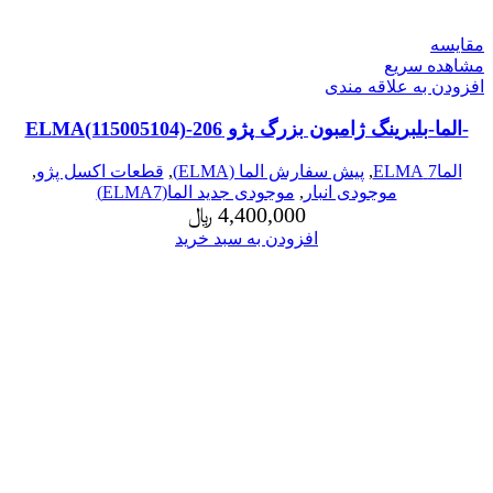
مقایسه
مشاهده سریع
افزودن به علاقه مندی
-الما-بلبرینگ ژامبون بزرگ پژو 206-ELMA(115005104)
الما7 ELMA
,
پیش سفارش الما (ELMA)
,
قطعات اکسل پژو
,
موجودی انبار
,
موجودی جدید الما(ELMA7)
4,400,000
﷼
افزودن به سبد خرید