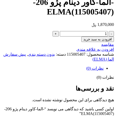
-الما-کاور دینام پژو 206-
ELMA(115005407)
1,870,000
﷼
-الما-
کاور
افزودن به سبد خرید
دینام
مقایسه
پژو
افزودن به علاقه مندی
206-
شناسه محصول:
115005407
دسته:
بدون دسته بندی
,
پیش سفارش
ELMA(115005407)
الما (ELMA)
عدد
نظرات (0)
نظرات (0)
نقد و بررسی‌ها
هیچ دیدگاهی برای این محصول نوشته نشده است.
اولین کسی باشید که دیدگاهی می نویسد “-الما-کاور دینام پژو 206-
ELMA(115005407)”