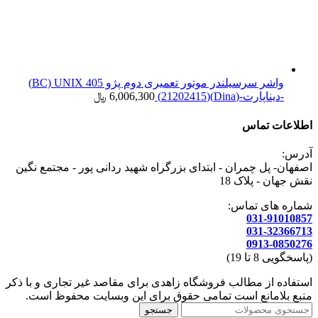
واشر سرسیلندر موتور تعمیری دوم پژو 405 BC) UNIX)
-دیناپارت-(Dina)(21202415)
6,006,300
﷼
اطلاعات تماس
آدرس:
اصفهان- پل چمران - ابتدای بزرگراه شهید ردانی پور - مجتمع نگین
نقش جهان - پلاک 18
شماره های تماس:
031-91010857
031-32366713
0913-0850276
(پاسخگویی 8 تا 19)
استفاده از مطالب فروشگاه زاهدی برای مقاصد غیر تجاری و با ذکر
منبع بلامانع است تمامی حقوق برای این وبسایت محفوظ است.
جستجو