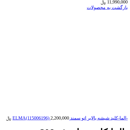
11,990,000
﷼
بازگشت به محصولات
-الما-کلید شیشه بالابر اتو سمند ELMA(115006196)
2,200,000
﷼