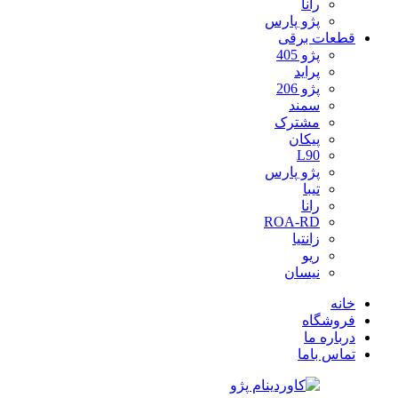
رانا
پژو پارس
قطعات برقی
پژو 405
پراید
پژو 206
سمند
مشترک
پیکان
L90
پژو پارس
تیبا
رانا
ROA-RD
زانتیا
ریو
نیسان
خانه
فروشگاه
درباره ما
تماس باما