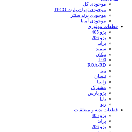
موجودی کل
موجودی تهران پارت TPCO
موجودی برند سنتر
موجودی آماتا
قطعات موتوری
پژو 405
پژو 206
پراید
سمند
پیکان
L90
ROA-RD
تیبا
نیسان
زانتیا
مشترک
پژو پارس
رانا
ریو
قطعات بدنه و متعلقات
پژو 405
پراید
پژو 206