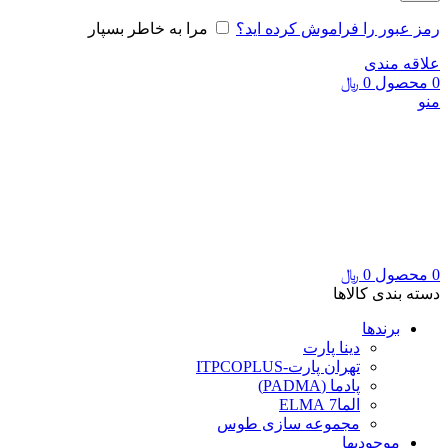
رمز عبور را فراموش کرده اید؟
مرا به خاطر بسپار
علاقه مندی
0
محصول
0
﷼
منو
0
محصول
0
﷼
دسته بندی کالاها
برندها
دینا پارت
تهران پارت-ITPCOPLUS
پادما (PADMA)
الما7 ELMA
مجموعه سازی طوس
موجودیها