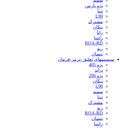
سمند
پژو پارس
تیبا
L90
مشترک
پیکان
رانا
زانتیا
ROA-RD
ریو
نیسان
سیستمهای تعلیق -ترمز-فرمان
پژو 405
پراید
پژو 206
پیکان
L90
سمند
تیبا
مشترک
ریو
ROA-RD
نیسان
زانتیا