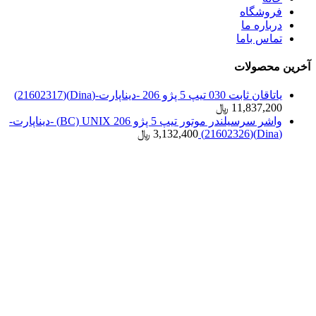
فروشگاه
درباره ما
تماس باما
آخرین محصولات
یاتاقان ثابت 030 تیپ 5 پژو 206 -دیناپارت-(Dina)(21602317)
11,837,200
﷼
واشر سرسیلندر موتور تیپ 5 پژو 206 BC) UNIX) -دیناپارت-
(Dina)(21602326)
3,132,400
﷼