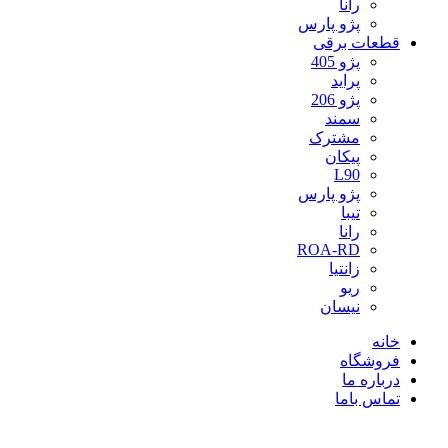
رانا
پژو پارس
قطعات برقی
پژو 405
پراید
پژو 206
سمند
مشترک
پیکان
L90
پژو پارس
تیبا
رانا
ROA-RD
زانتیا
ریو
نیسان
خانه
فروشگاه
درباره ما
تماس باما