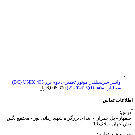
واشر سرسیلندر موتور تعمیری دوم پژو 405 BC) UNIX)
-دیناپارت-(Dina)(21202415)
6,006,300
﷼
اطلاعات تماس
آدرس:
اصفهان- پل چمران - ابتدای بزرگراه شهید ردانی پور - مجتمع نگین
نقش جهان - پلاک 18
شماره های تماس: