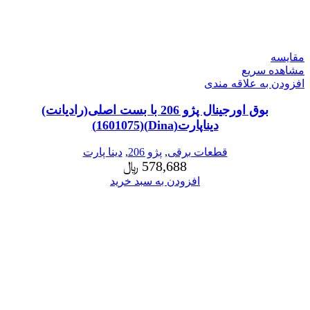
مقایسه
مشاهده سریع
افزودن به علاقه مندی
بوق اورجینال پژو 206 با بست اصلی(رادیانت)
دیناپارت(Dina)(1601075)
قطعات برقی
,
پژو 206
,
دینا پارت
578,688
﷼
افزودن به سبد خرید