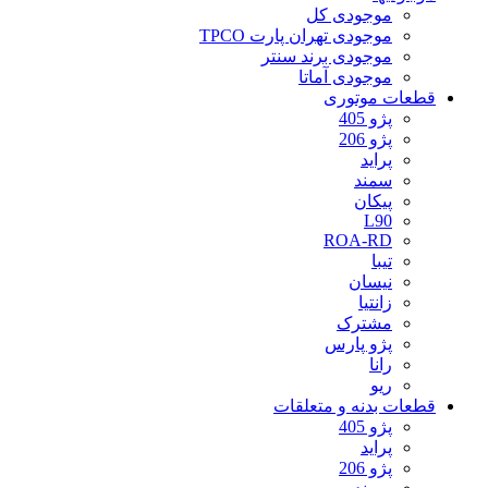
موجودی کل
موجودی تهران پارت TPCO
موجودی برند سنتر
موجودی آماتا
قطعات موتوری
پژو 405
پژو 206
پراید
سمند
پیکان
L90
ROA-RD
تیبا
نیسان
زانتیا
مشترک
پژو پارس
رانا
ریو
قطعات بدنه و متعلقات
پژو 405
پراید
پژو 206