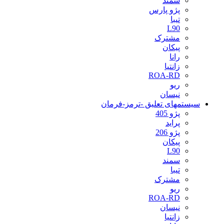
سمند
پژو پارس
تیبا
L90
مشترک
پیکان
رانا
زانتیا
ROA-RD
ریو
نیسان
سیستمهای تعلیق -ترمز-فرمان
پژو 405
پراید
پژو 206
پیکان
L90
سمند
تیبا
مشترک
ریو
ROA-RD
نیسان
زانتیا