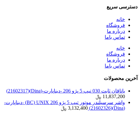
دسترسی سریع
خانه
فروشگاه
درباره ما
تماس باما
خانه
فروشگاه
درباره ما
تماس باما
آخرین محصولات
یاتاقان ثابت 030 تیپ 5 پژو 206 -دیناپارت-(Dina)(21602317)
11,837,200
﷼
واشر سرسیلندر موتور تیپ 5 پژو 206 BC) UNIX) -دیناپارت-
(Dina)(21602326)
3,132,400
﷼