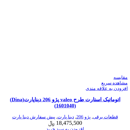
مقایسه
مشاهده سریع
افزودن به علاقه مندی
اتوماتیک استارت طرح valeo پژو 206 دیناپارت(Dina)
(1601040)
قطعات برقی
,
پژو 206
,
دینا پارت
,
پیش سفارش دینا پارت
18,475,500
﷼
افزودن به سبد خرید