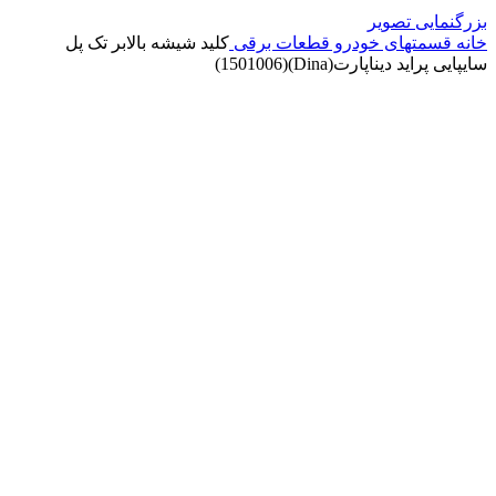
بزرگنمایی تصویر
خانه
قسمتهای خودرو
قطعات برقی
کلید شیشه بالابر تک پل
سایپایی پراید دیناپارت(Dina)(1501006)