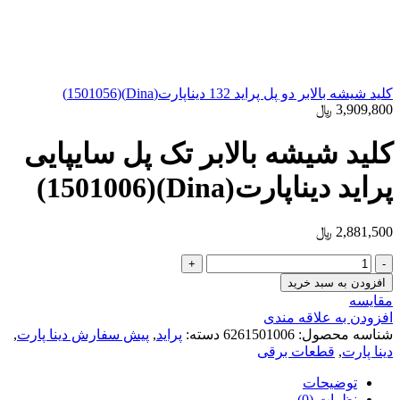
کلید شیشه بالابر دو پل پراید 132 دیناپارت(Dina)(1501056)
3,909,800
﷼
کلید شیشه بالابر تک پل سایپایی
پراید دیناپارت(Dina)(1501006)
2,881,500
﷼
کلید
شیشه
افزودن به سبد خرید
بالابر
مقایسه
تک
افزودن به علاقه مندی
پل
شناسه محصول:
6261501006
دسته:
پراید
,
پیش سفارش دینا پارت
,
سایپایی
دینا پارت
,
قطعات برقی
پراید
دیناپارت(Dina)
توضیحات
(1501006)
نظرات (0)