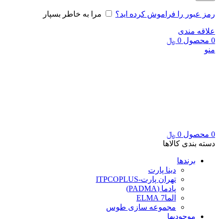
رمز عبور را فراموش کرده اید؟
مرا به خاطر بسپار
علاقه مندی
0
محصول
0
﷼
منو
0
محصول
0
﷼
دسته بندی کالاها
برندها
دینا پارت
تهران پارت-ITPCOPLUS
پادما (PADMA)
الما7 ELMA
مجموعه سازی طوس
موجودیها