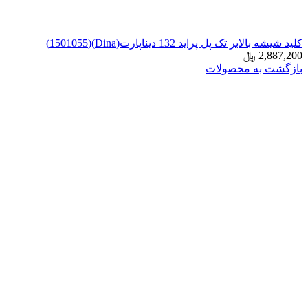
کلید شیشه بالابر تک پل پراید 132 دیناپارت(Dina)(1501055)
2,887,200
﷼
بازگشت به محصولات