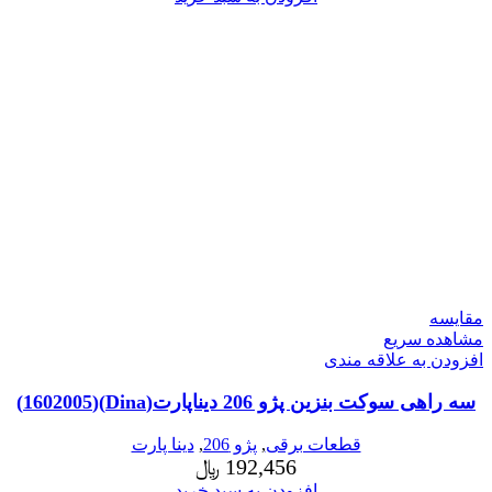
مقایسه
مشاهده سریع
افزودن به علاقه مندی
سه راهی سوکت بنزین پژو 206 دیناپارت(Dina)(1602005)
قطعات برقی
,
پژو 206
,
دینا پارت
192,456
﷼
افزودن به سبد خرید