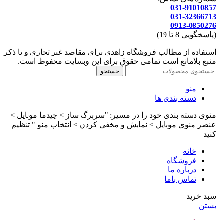
031-91010857
031-32366713
0913-0850276
(پاسخگویی 8 تا 19)
استفاده از مطالب فروشگاه زاهدی برای مقاصد غیر تجاری و با ذکر
منبع بلامانع است تمامی حقوق برای این وبسایت محفوظ است.
جستجو
منو
دسته بندی ها
منوی دسته بندی خود را در مسیر: "سربرگ ساز > چیدما موبایل >
عنصر منوی موبایل > نمایش و مخفی کردن > انتخاب منو " تنظیم
کنید
خانه
فروشگاه
درباره ما
تماس باما
سبد خرید
بستن