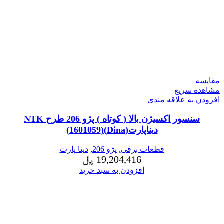
مقایسه
مشاهده سریع
افزودن به علاقه مندی
سنسور اکسیژن بالا ( کوتاه ) پژو 206 طرح NTK
دیناپارت(Dina)(1601059)
قطعات برقی
,
پژو 206
,
دینا پارت
19,204,416
﷼
افزودن به سبد خرید