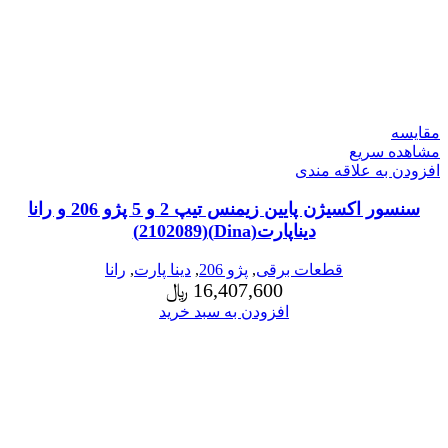
مقایسه
مشاهده سریع
افزودن به علاقه مندی
سنسور اکسیژن پایین زیمنس تیپ 2 و 5 پژو 206 و رانا
دیناپارت(Dina)(2102089)
قطعات برقی
,
پژو 206
,
دینا پارت
,
رانا
16,407,600
﷼
افزودن به سبد خرید