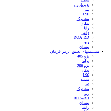
سمند
پژو پارس
تیبا
L90
مشترک
پیکان
رانا
زانتیا
ROA-RD
ریو
نیسان
سیستمهای تعلیق -ترمز-فرمان
پژو 405
پراید
پژو 206
پیکان
L90
سمند
تیبا
مشترک
ریو
ROA-RD
نیسان
زانتیا