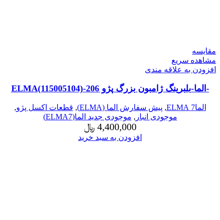
مقایسه
مشاهده سریع
افزودن به علاقه مندی
-الما-بلبرینگ ژامبون بزرگ پژو 206-ELMA(115005104)
الما7 ELMA
,
پیش سفارش الما (ELMA)
,
قطعات اکسل پژو
,
موجودی انبار
,
موجودی جدید الما(ELMA7)
4,400,000
﷼
افزودن به سبد خرید