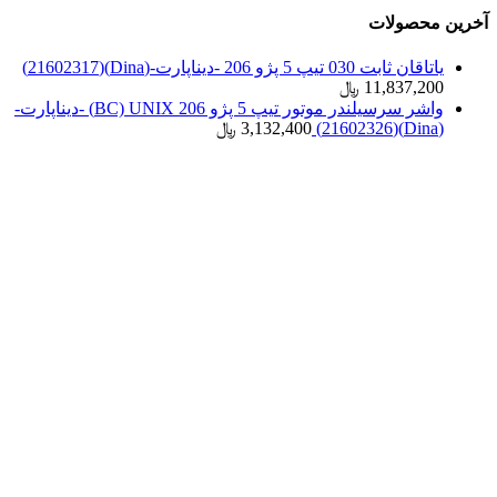
آخرین محصولات
یاتاقان ثابت 030 تیپ 5 پژو 206 -دیناپارت-(Dina)(21602317)
11,837,200
﷼
واشر سرسیلندر موتور تیپ 5 پژو 206 BC) UNIX) -دیناپارت-
(Dina)(21602326)
3,132,400
﷼