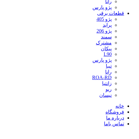
رانا
پژو پارس
قطعات برقی
پژو 405
پراید
پژو 206
سمند
مشترک
پیکان
L90
پژو پارس
تیبا
رانا
ROA-RD
زانتیا
ریو
نیسان
خانه
فروشگاه
درباره ما
تماس باما