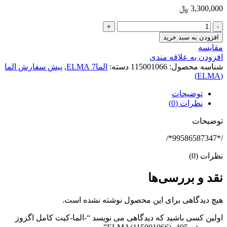
3,300,000
﷼
-الما-
کیت
افزودن به سبد خرید
کامل
مقایسه
اگزوز
افزودن به علاقه مندی
سیمی
شناسه محصول:
115001066
دسته:
الما7 ELMA
,
پیش سفارش الما
پژو
(ELMA)
405
-
توضیحات
ELMA(115001066)
نظرات (0)
عدد
توضیحات
/*99586587347*/
نظرات (0)
نقد و بررسی‌ها
هیچ دیدگاهی برای این محصول نوشته نشده است.
اولین کسی باشید که دیدگاهی می نویسد “-الما-کیت کامل اگزوز