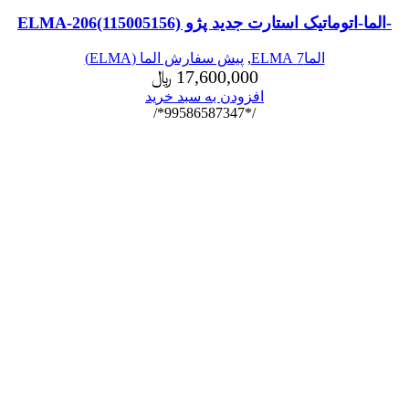
-الما-اتوماتیک استارت جدید پژو ELMA-206(115005156)
الما7 ELMA
,
پیش سفارش الما (ELMA)
17,600,000
﷼
افزودن به سبد خرید
/*99586587347*/