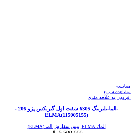
مقایسه
مشاهده سریع
افزودن به علاقه مندی
-الما-بلبرینگ 6305 شفت اول گیربکس پژو 206 -
ELMA(115005155)
الما7 ELMA
,
پیش سفارش الما (ELMA)
5,500,000
﷼