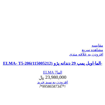
مقایسه
مشاهده سریع
افزودن به علاقه مندی
-الما-اویل پمپ 29 دندانه پژو ELMA- T5-206(115005212)
الما7 ELMA
23,980,000
﷼
افزودن به سبد خرید
/*99586587347*/