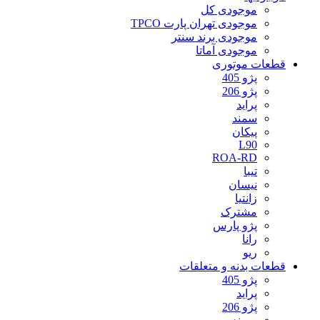
موجودی کل
موجودی تهران پارت TPCO
موجودی برند سنتر
موجودی آماتا
قطعات موتوری
پژو 405
پژو 206
پراید
سمند
پیکان
L90
ROA-RD
تیبا
نیسان
زانتیا
مشترک
پژو پارس
رانا
ریو
قطعات بدنه و متعلقات
پژو 405
پراید
پژو 206