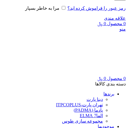
رمز عبور را فراموش کرده اید؟
مرا به خاطر بسپار
علاقه مندی
0
محصول
0
﷼
منو
0
محصول
0
﷼
دسته بندی کالاها
برندها
دینا پارت
تهران پارت-ITPCOPLUS
پادما (PADMA)
الما7 ELMA
مجموعه سازی طوس
موجودیها